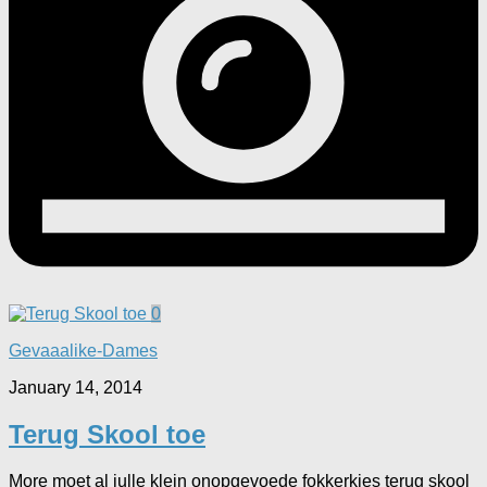
0
Gevaaalike-Dames
January 14, 2014
Terug Skool toe
More moet al julle klein onopgevoede fokkerkies terug skool