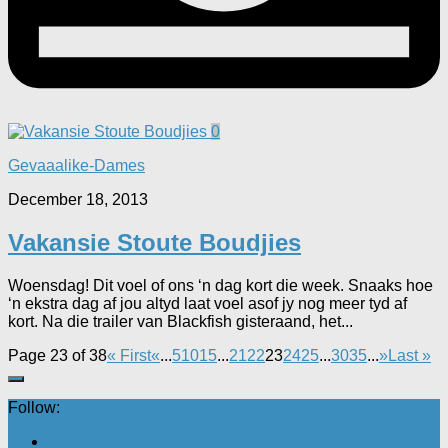
0
Gevaaalike-Dames
December 18, 2013
Vakansie Stoute Boudjies
Woensdag! Dit voel of ons ‘n dag kort die week. Snaaks hoe
‘n ekstra dag af jou altyd laat voel asof jy nog meer tyd af
kort. Na die trailer van Blackfish gisteraand, het...
Page 23 of 38
« First
«
...
5
10
15
...
21
22
23
24
25
...
30
35
...
»
Last »
Follow: