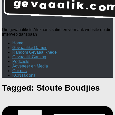
Die gevaaalikste Afrikaans satire en vermaak website op die
interweb dansbaan
Home
Gevaaalike Dames
Random Gevaaalikhede
Gevaaalik Gaming
Podcasts
Adverteer en Media
Oor ons
KONTak ons
Tagged:
Stoute Boudjies