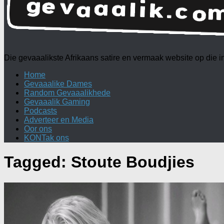
Die gevaaalikste Afrikaans satire en vermaak website op die
Home
Gevaaalike Dames
Random Gevaaalikhede
Gevaaalik Gaming
Podcasts
Adverteer en Media
Oor ons
KONTak ons
Tagged:
Stoute Boudjies