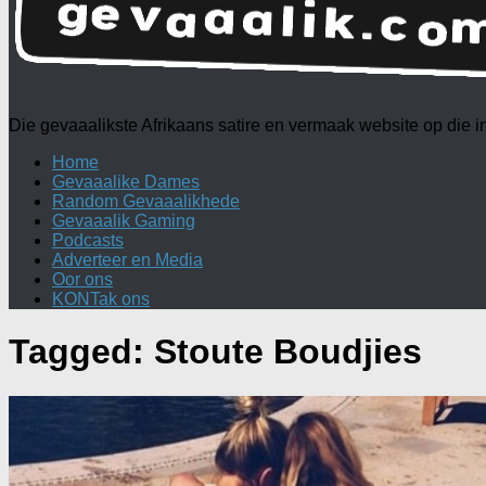
Die gevaaalikste Afrikaans satire en vermaak website op die
Home
Gevaaalike Dames
Random Gevaaalikhede
Gevaaalik Gaming
Podcasts
Adverteer en Media
Oor ons
KONTak ons
Tagged:
Stoute Boudjies