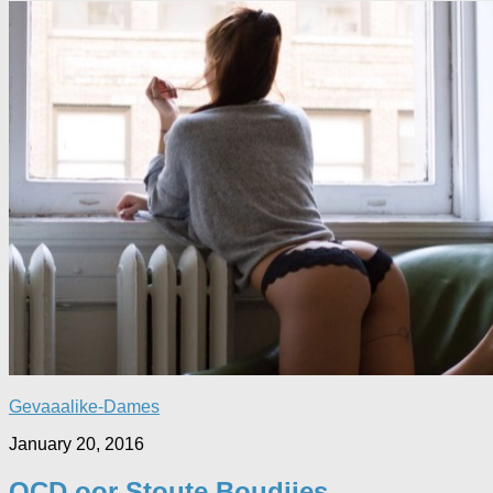
Gevaaalike-Dames
January 20, 2016
OCD oor Stoute Boudjies