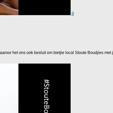
0
aroor het ons ook besluit om bietjie local Stoute Boudjies met ju