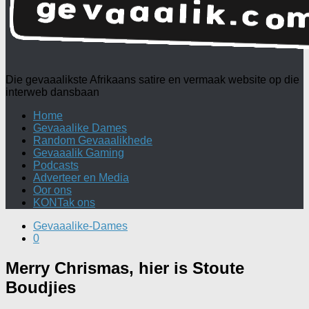
Die gevaaalikste Afrikaans satire en vermaak website op die
interweb dansbaan
Home
Gevaaalike Dames
Random Gevaaalikhede
Gevaaalik Gaming
Podcasts
Adverteer en Media
Oor ons
KONTak ons
Gevaaalike-Dames
0
Merry Chrismas, hier is Stoute
Boudjies