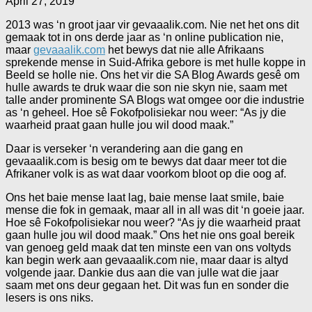
April 27, 2019
2013 was ‘n groot jaar vir gevaaalik.com. Nie net het ons dit
gemaak tot in ons derde jaar as ‘n online publication nie,
maar
gevaaalik.com
het bewys dat nie alle Afrikaans
sprekende mense in Suid-Afrika gebore is met hulle koppe in
Beeld se holle nie. Ons het vir die SA Blog Awards gesê om
hulle awards te druk waar die son nie skyn nie, saam met
talle ander prominente SA Blogs wat omgee oor die industrie
as ‘n geheel. Hoe sê Fokofpolisiekar nou weer: “As jy die
waarheid praat gaan hulle jou wil dood maak.”
Daar is verseker ‘n verandering aan die gang en
gevaaalik.com is besig om te bewys dat daar meer tot die
Afrikaner volk is as wat daar voorkom bloot op die oog af.
Ons het baie mense laat lag, baie mense laat smile, baie
mense die fok in gemaak, maar all in all was dit ‘n goeie jaar.
Hoe sê Fokofpolisiekar nou weer? “As jy die waarheid praat
gaan hulle jou wil dood maak.” Ons het nie ons goal bereik
van genoeg geld maak dat ten minste een van ons voltyds
kan begin werk aan gevaaalik.com nie, maar daar is altyd
volgende jaar. Dankie dus aan die van julle wat die jaar
saam met ons deur gegaan het. Dit was fun en sonder die
lesers is ons niks.