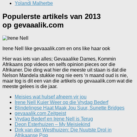
Yolandi Malherbe
Populerste artikels van 2013
op gevaaalik.com
Irene Nell like gevaaalik.com en ons like haar ook
Hier was iets van alles; Gevaaalike Dames, Kommin
Afrikaans pop videos en selfs opinion pieces oor die
Afrikaner. Die ding wat hier die meeste uit staan is dat die
Nelson Mandela stukkie nog nie eers ‘n maand oud is nie,
maar tog is dit een van die artikels op gevaaalik.com wat die
meeste gelees is die jaar.
Meisies wat hulsef afneem vir jou
Irene Nell Kuier Weer op die Vrydag Bederf
Blindelingse Haat Maak Jou Suur, Sunette Bridges
gevaaalik.com Zeitgeist
Vrydag Bederf en Irene Nell is Terug
Deon Esterhuizen – My Meisiekind
Dirk van der Westhuizen: Die Nuutste Drol in
Afrikaanse Pop