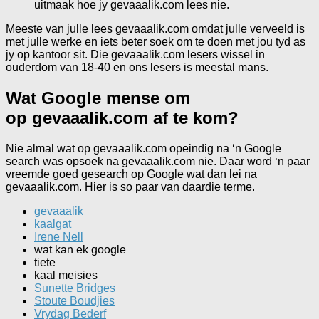
uitmaak hoe jy gevaaalik.com lees nie.
Meeste van julle lees gevaaalik.com omdat julle verveeld is
met julle werke en iets beter soek om te doen met jou tyd as
jy op kantoor sit. Die gevaaalik.com lesers wissel in
ouderdom van 18-40 en ons lesers is meestal mans.
Wat Google mense om
op gevaaalik.com af te
kom?
Nie almal wat op gevaaalik.com opeindig na ‘n Google
search was opsoek na gevaaalik.com nie. Daar word ‘n paar
vreemde goed gesearch op Google wat dan lei na
gevaaalik.com. Hier is so paar van daardie terme.
gevaaalik
kaalgat
Irene Nell
wat kan ek google
tiete
kaal meisies
Sunette Bridges
Stoute Boudjies
Vrydag Bederf