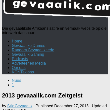
Die gevaaalikste Afrikaans satire en vermaak website op die
interweb dansbaan
Home
Gevaaalike Dames
Random Gevaaalikhede
Gevaaalik Gaming
Podcasts
Adverteer en Media
Oor ons
KONTak ons
Nuus
1
2013 gevaaalik.com Zeitgeist
by
Stix Gevaaalik
· Published
December 27, 2013
· Updated