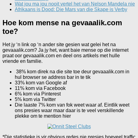
Wat jou ma jou nooit vertel het van Nelson Mandela nie
Afrikaans is Dood: Die Mars van die Skape is Verby
Hoe kom mense na gevaaalik.com
toe?
Het jy ‘n link op ‘n ander site gesien wat gelei het na
gevaaalik.com? Ja jy het, want baie mense op die internet
praat oor gevaaalik.com en deel ons artikels met hulle
vriende en familie.
38% kom direk na die site toe deur gevaaalik.com in
hul browser se address bar in te tik
33% kom van Google af
11% kom via Facebook
6% kom via Pinterest
5% kom via Twitter
Die laaste 7% kom van fok weet waar af. Eintlik weet
ons presies waar maar daar is te veel verskillende
plekke om te mention hier
*Die statistieke is vir obvious redes nie presies hoeveel traffic