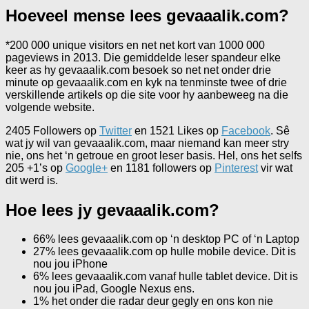
Hoeveel mense lees gevaaalik.com?
*200 000 unique visitors en net net kort van 1000 000
pageviews in 2013. Die gemiddelde leser spandeur elke
keer as hy gevaaalik.com besoek so net net onder drie
minute op gevaaalik.com en kyk na tenminste twee of drie
verskillende artikels op die site voor hy aanbeweeg na die
volgende website.
2405 Followers op
Twitter
en 1521 Likes op
Facebook
. Sê
wat jy wil van gevaaalik.com, maar niemand kan meer stry
nie, ons het ‘n getroue en groot leser basis. Hel, ons het selfs
205 +1’s op
Google+
en 1181 followers op
Pinterest
vir wat
dit werd is.
Hoe lees jy gevaaalik.com?
66% lees gevaaalik.com op ‘n desktop PC of ‘n Laptop
27% lees gevaaalik.com op hulle mobile device. Dit is
nou jou iPhone
6% lees gevaaalik.com vanaf hulle tablet device. Dit is
nou jou iPad, Google Nexus ens.
1% het onder die radar deur gegly en ons kon nie