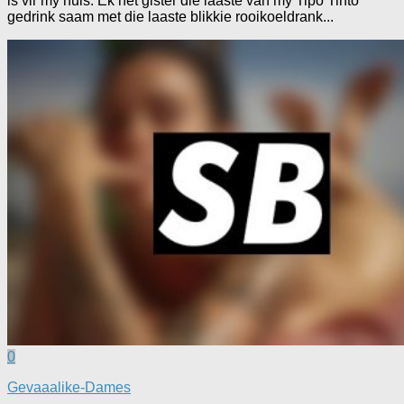
is vir my huis. Ek het gister die laaste van my Tipo Tinto
gedrink saam met die laaste blikkie rooikoeldrank...
0
Gevaaalike-Dames