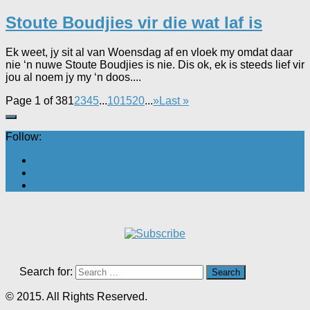
Stoute Boudjies vir die wat laf is
Ek weet, jy sit al van Woensdag af en vloek my omdat daar
nie ‘n nuwe Stoute Boudjies is nie. Dis ok, ek is steeds lief vir
jou al noem jy my ‘n doos....
Page 1 of 38
1
2
3
4
5
...
10
15
20
...
»
Last »
Follow:
Search for:
© 2015. All Rights Reserved.