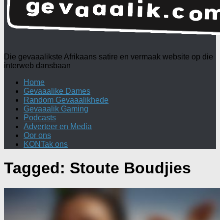
Die gevaaalikste Afrikaans satire en vermaak website op die
interweb dansbaan
Home
Gevaaalike Dames
Random Gevaaalikhede
Gevaaalik Gaming
Podcasts
Adverteer en Media
Oor ons
KONTak ons
Tagged:
Stoute Boudjies