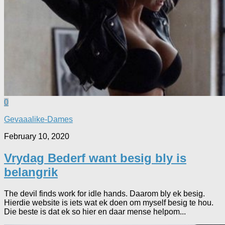
0
Gevaaalike-Dames
February 10, 2020
Vrydag Bederf want besig bly is
belangrik
The devil finds work for idle hands. Daarom bly ek besig.
Hierdie website is iets wat ek doen om myself besig te hou.
Die beste is dat ek so hier en daar mense helpom...