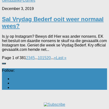
Gevaaalike-Dames
December 3, 2019
Sal Vrydag Bederf ooit weer normaal
wees?
Is jy op Instagram? Bewys dit! Hier was ander nonsens. EK
het besluit om daardie nonsens te skuif na die gevaaalik.com
Instagram toe. Geniet die week se Vrydag Bederf. Kry official
gevaaalik.com hemde net...
Page 1 of 38
1
2
3
4
5
...
10
15
20
...
»
Last »
Follow: