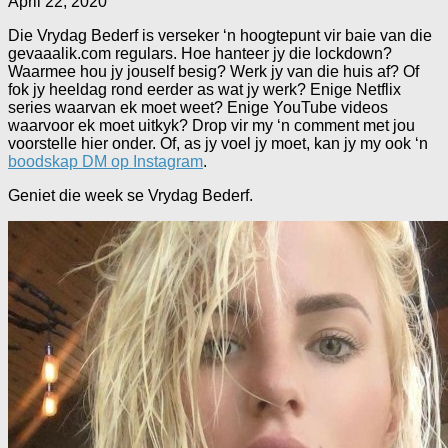
April 22, 2020
Die Vrydag Bederf is verseker ‘n hoogtepunt vir baie van die
gevaaalik.com regulars. Hoe hanteer jy die lockdown?
Waarmee hou jy jouself besig? Werk jy van die huis af? Of
fok jy heeldag rond eerder as wat jy werk? Enige Netflix
series waarvan ek moet weet? Enige YouTube videos
waarvoor ek moet uitkyk? Drop vir my ‘n comment met jou
voorstelle hier onder. Of, as jy voel jy moet, kan jy my ook ‘n
boodskap DM op Instagram
.
Geniet die week se Vrydag Bederf.