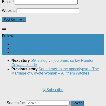
Email
*
Website
Follow:
Next story
5G is sleg vir jou brein, so kry Random
Gevaaalikhede
Previous story
Soundtrack to the apocalypse – The
Marriage of Coyote Woman – All them Witches
Search for: