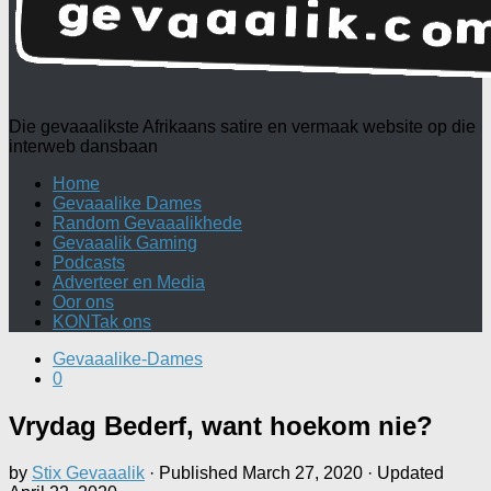
Die gevaaalikste Afrikaans satire en vermaak website op die
interweb dansbaan
Home
Gevaaalike Dames
Random Gevaaalikhede
Gevaaalik Gaming
Podcasts
Adverteer en Media
Oor ons
KONTak ons
Gevaaalike-Dames
0
Vrydag Bederf, want hoekom nie?
by
Stix Gevaaalik
· Published
March 27, 2020
· Updated