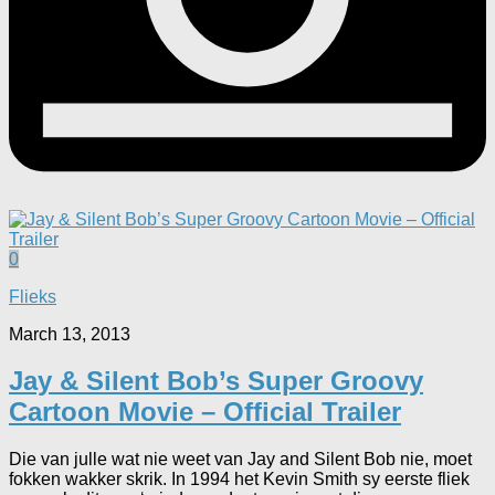
0
Flieks
March 13, 2013
Jay & Silent Bob’s Super Groovy
Cartoon Movie – Official Trailer
Die van julle wat nie weet van Jay and Silent Bob nie, moet
fokken wakker skrik. In 1994 het Kevin Smith sy eerste fliek