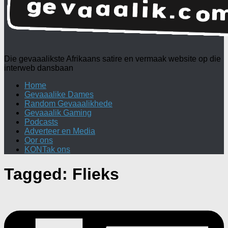
Die gevaaalikste Afrikaans satire en vermaak website op die
interweb dansbaan
Home
Gevaaalike Dames
Random Gevaaalikhede
Gevaaalik Gaming
Podcasts
Adverteer en Media
Oor ons
KONTak ons
Tagged:
Flieks