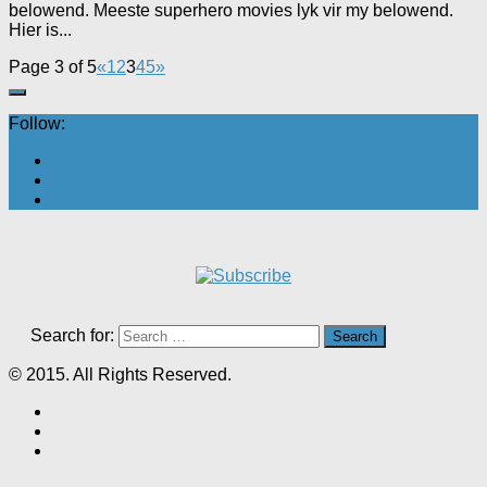
belowend. Meeste superhero movies lyk vir my belowend.
Hier is...
Page 3 of 5
«
1
2
3
4
5
»
Follow:
Search for:
© 2015. All Rights Reserved.