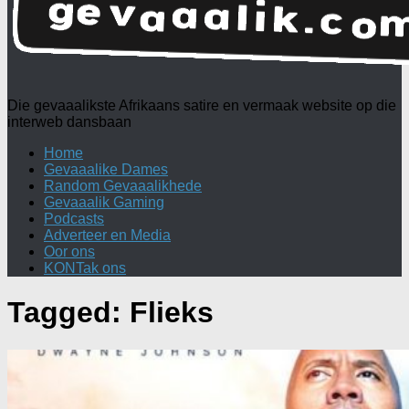
Die gevaaalikste Afrikaans satire en vermaak website op die
interweb dansbaan
Home
Gevaaalike Dames
Random Gevaaalikhede
Gevaaalik Gaming
Podcasts
Adverteer en Media
Oor ons
KONTak ons
Tagged:
Flieks