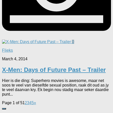
0
Flieks
March 4, 2014
X-Men: Days of Future Past – Trailer
Hier is die ding: Superhero movies is awesome, maar net
soos te veel van dieselfde sexual position, raak dit oud as jy
te veel daarvan kry. Ek begin nou stadig maar seker daardie
punt...
Page 1 of 5
1
2
3
4
5
»