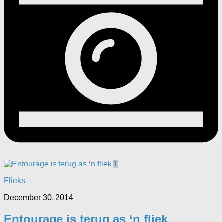
1
Flieks
December 30, 2014
Entourage is terug as ‘n fliek