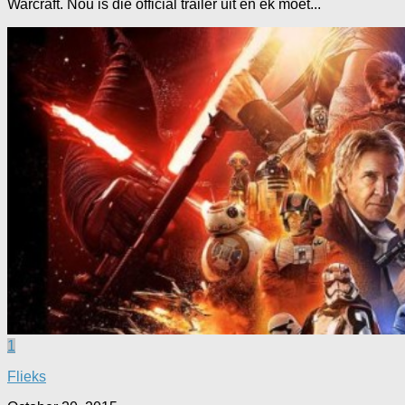
Warcraft. Nou is die official trailer uit en ek moet...
1
Flieks