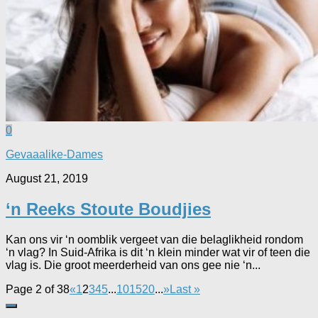
0
Gevaaalike-Dames
August 21, 2019
‘n Reeks Stoute Boudjies
Kan ons vir ‘n oomblik vergeet van die belaglikheid rondom
‘n vlag? In Suid-Afrika is dit ‘n klein minder wat vir of teen die
vlag is. Die groot meerderheid van ons gee nie ‘n...
Page 2 of 38
«
1
2
3
4
5
...
10
15
20
...
»
Last »