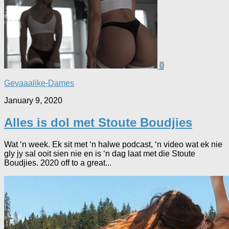
0
Gevaaalike-Dames
January 9, 2020
Alles is dol met Stoute Boudjies
Wat ‘n week. Ek sit met ‘n halwe podcast, ‘n video wat ek nie
gly jy sal ooit sien nie en is ‘n dag laat met die Stoute
Boudjies. 2020 off to a great...