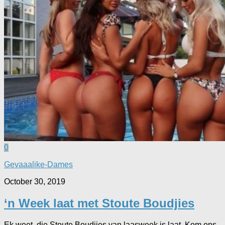
0
Gevaaalike-Dames
October 30, 2019
‘n Week laat met Stoute Boudjies
Ek weet, die Stoute Boudjies van laasweek is laat. Kom ons