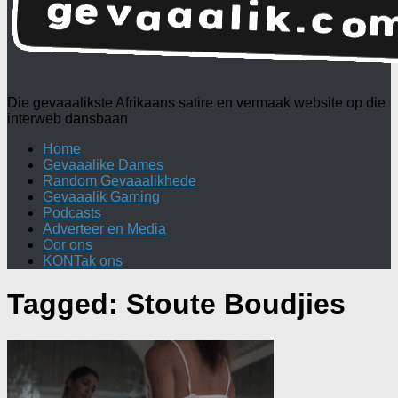
Die gevaaalikste Afrikaans satire en vermaak website op die
interweb dansbaan
Home
Gevaaalike Dames
Random Gevaaalikhede
Gevaaalik Gaming
Podcasts
Adverteer en Media
Oor ons
KONTak ons
Tagged:
Stoute Boudjies