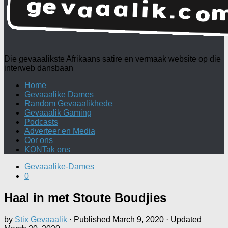
Die gevaaalikste Afrikaans satire en vermaak website op die
interweb dansbaan
Home
Gevaaalike Dames
Random Gevaaalikhede
Gevaaalik Gaming
Podcasts
Adverteer en Media
Oor ons
KONTak ons
Gevaaalike-Dames
0
Haal in met Stoute Boudjies
by
Stix Gevaaalik
· Published
March 9, 2020
· Updated