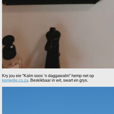
Kry jou eie “Kalm soos ‘n daggawalm” hemp net op
komedie.co.za
. Beskikbaar in wit, swart en grys.