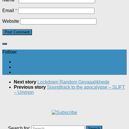
Email
*
Website
Follow:
Next story
Lockdown Random Gevaaalikhede
Previous story
Soundtrack to the apocalypse – SLIFT
– Ummon
Search for: