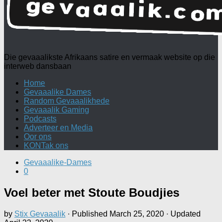
Die gevaaalikste Afrikaans satire en vermaak website op die
interweb dansbaan
Home
Gevaaalike Dames
Random Gevaaalikhede
Gevaaalik Gaming
Podcasts
Adverteer en Media
Oor ons
KONTak ons
Gevaaalike-Dames
0
Voel beter met Stoute Boudjies
by
Stix Gevaaalik
· Published
March 25, 2020
· Updated