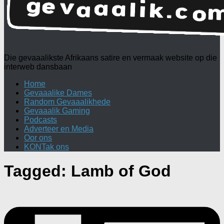
Die gevaaalikste Afrikaans satire en vermaak website op die
interweb dansbaan
Home
Gevaaalike Dames
Random Gevaaalikhede
Gevaaalik Gaming
Podcasts
Adverteer en Media
Oor ons
KONTak ons
Tagged:
Lamb of God