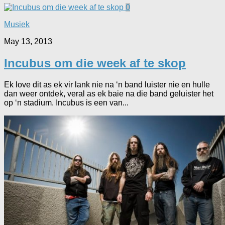
0
Musiek
May 13, 2013
Incubus om die week af te skop
Ek love dit as ek vir lank nie na ‘n band luister nie en hulle
dan weer ontdek, veral as ek baie na die band geluister het
op ‘n stadium. Incubus is een van...