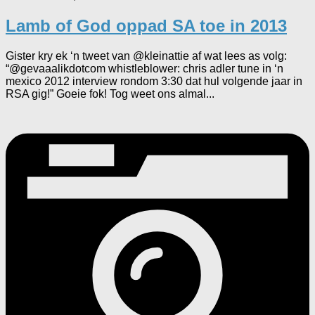
Lamb of God oppad SA toe in 2013
Gister kry ek ‘n tweet van @kleinattie af wat lees as volg:
“@gevaaalikdotcom whistleblower: chris adler tune in ‘n
mexico 2012 interview rondom 3:30 dat hul volgende jaar in
RSA gig!” Goeie fok! Tog weet ons almal...