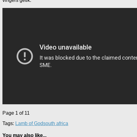
vingers getik.
Page 1 of 1
1
Tags:
Lamb of God
south africa
You may also like...