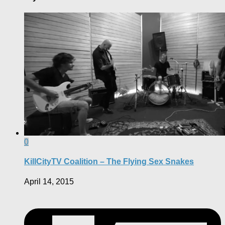
0
KillCityTV Coalition – The Flying Sex Snakes
April 14, 2015