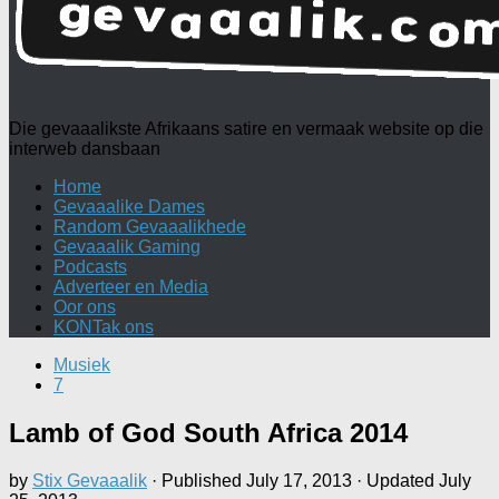
Die gevaaalikste Afrikaans satire en vermaak website op die
interweb dansbaan
Home
Gevaaalike Dames
Random Gevaaalikhede
Gevaaalik Gaming
Podcasts
Adverteer en Media
Oor ons
KONTak ons
Musiek
7
Lamb of God South Africa 2014
by
Stix Gevaaalik
· Published
July 17, 2013
· Updated
July