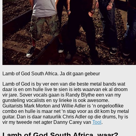
Lamb of God South Africa. Ja dit gaan gebeur
Lamb of God is by ver een van die beste metal bands wat
daar is en om hulle live te sien is iets waarvan ek al droom
vir jare. Sover vocals gaan is Randy Blythe een van my
gunsteling vocalists en sy lirieke is ook awesome.
Guitarists Mark Morton and Willie Adler is ‘n ongelooflike
combo en hulle is maar net ‘n stap voor as dit kom by metal
guitar. Dan is daar natuurlik Chris Adler op die drums, hy is
vir my tweede net agter Danny Carey van
Tool
.
Lamb of God South Africa, waar?