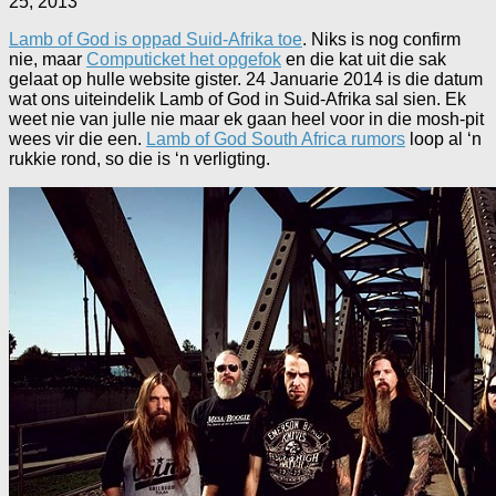
25, 2013
Lamb of God is oppad Suid-Afrika toe
. Niks is nog confirm
nie, maar
Computicket het opgefok
en die kat uit die sak
gelaat op hulle website gister. 24 Januarie 2014 is die datum
wat ons uiteindelik Lamb of God in Suid-Afrika sal sien. Ek
weet nie van julle nie maar ek gaan heel voor in die mosh-pit
wees vir die een.
Lamb of God South Africa rumors
loop al ‘n
rukkie rond, so die is ‘n verligting.