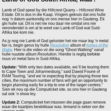
Lamb of God speel by die Hillcrest Quarry – Hillcrest Wine
Estate. Dit is dus in die Kaap. Vingers gekruis dat ons hulle
nog ‘n datum aankondig vir ons mense hier in Gauteng. Ek
glo hulle sal. Dit is net nie nou daar nie omdat ons nie
veronderstel is om al te weet van Lamb of God wat Suid-
Afrika toe kom nie.
As jy nog nie Lamb of God geluister het nie maar tog ‘n metal
fan is, begin gerus by hulle
Resolution
album of
Ashes of the
Wake
.
Hier is die video vir die song “Ghost Walking” vanaf
hulle nuutste album
Resolution
. Hierdie is regtig befokte
nuus vir metal fans in Suid-Afrika.
Update:
“With only two dates available, we`ll be touring them
to Cape Town and Johannesburg,” said Dawid Fourie of
RAM Touring, “and we`re expecting that by playing those two
cities, the maximum number of fans will get an opportunity to
begin planning early for a trip to one of the larger centres.”
Sien ek nou op die Computicket site, so ons hier in Gauteng
sal ook ‘n show kry.
Update 2:
Computicket het intussen die page gaan remove
waar die kaartjies beskikbaar was. Iemand is seker oor die