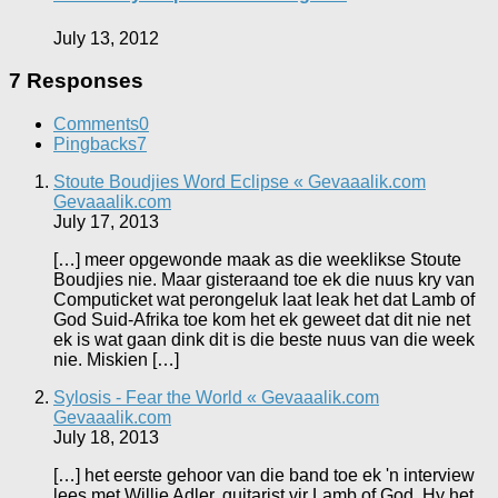
July 13, 2012
7 Responses
Comments
0
Pingbacks
7
Stoute Boudjies Word Eclipse « Gevaaalik.com
Gevaaalik.com
July 17, 2013
[…] meer opgewonde maak as die weeklikse Stoute
Boudjies nie. Maar gisteraand toe ek die nuus kry van
Computicket wat perongeluk laat leak het dat Lamb of
God Suid-Afrika toe kom het ek geweet dat dit nie net
ek is wat gaan dink dit is die beste nuus van die week
nie. Miskien […]
Sylosis - Fear the World « Gevaaalik.com
Gevaaalik.com
July 18, 2013
[…] het eerste gehoor van die band toe ek 'n interview
lees met Willie Adler, guitarist vir Lamb of God. Hy het