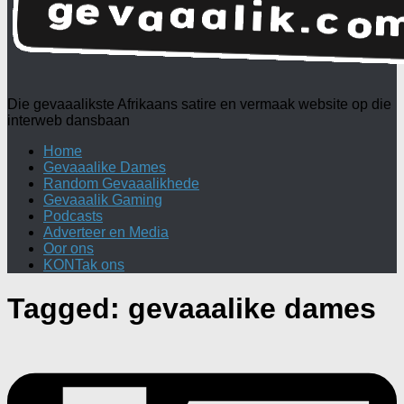
Die gevaaalikste Afrikaans satire en vermaak website op die
interweb dansbaan
Home
Gevaaalike Dames
Random Gevaaalikhede
Gevaaalik Gaming
Podcasts
Adverteer en Media
Oor ons
KONTak ons
Tagged:
gevaaalike dames