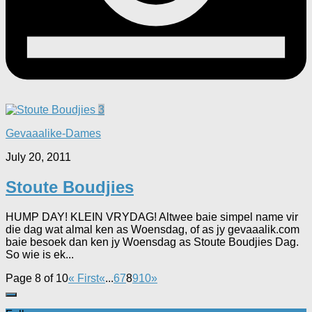
3
Gevaaalike-Dames
July 20, 2011
Stoute Boudjies
HUMP DAY! KLEIN VRYDAG! Altwee baie simpel name vir
die dag wat almal ken as Woensdag, of as jy gevaaalik.com
baie besoek dan ken jy Woensdag as Stoute Boudjies Dag.
So wie is ek...
Page 8 of 10
« First
«
...
6
7
8
9
10
»