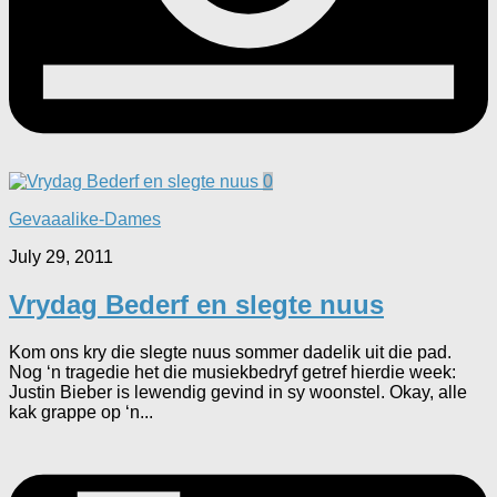
0
Gevaaalike-Dames
July 29, 2011
Vrydag Bederf en slegte nuus
Kom ons kry die slegte nuus sommer dadelik uit die pad.
Nog ‘n tragedie het die musiekbedryf getref hierdie week:
Justin Bieber is lewendig gevind in sy woonstel. Okay, alle
kak grappe op ‘n...