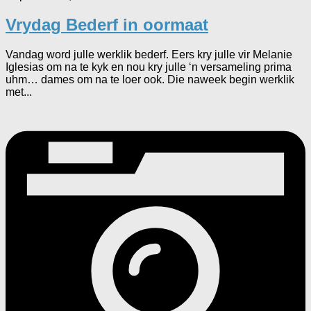
Vrydag Bederf in oormaat
Vandag word julle werklik bederf. Eers kry julle vir Melanie
Iglesias om na te kyk en nou kry julle ‘n versameling prima
uhm… dames om na te loer ook. Die naweek begin werklik
met...