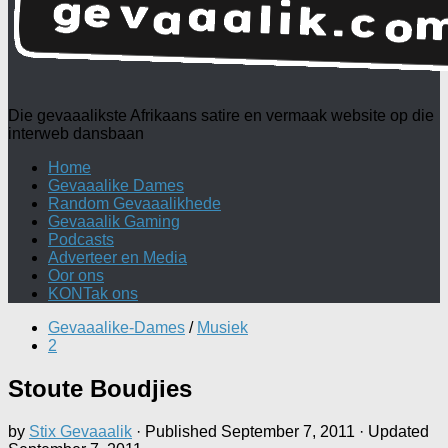
Die gevaaalikste Afrikaans satire en vermaak website op die
interweb dansbaan
Home
Gevaaalike Dames
Random Gevaaalikhede
Gevaaalik Gaming
Podcasts
Adverteer en Media
Oor ons
KONTak ons
Gevaaalike-Dames
/
Musiek
2
Stoute Boudjies
by
Stix Gevaaalik
· Published
September 7, 2011
· Updated