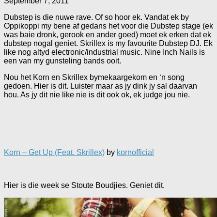
September 7, 2011
Dubstep is die nuwe rave. Of so hoor ek. Vandat ek by
Oppikoppi my bene af gedans het voor die Dubstep stage (ek
was baie dronk, gerook en ander goed) moet ek erken dat ek
dubstep nogal geniet. Skrillex is my favourite Dubstep DJ. Ek
like nog altyd electronic/industrial music. Nine Inch Nails is
een van my gunsteling bands ooit.
Nou het Korn en Skrillex bymekaargekom en ‘n song
gedoen. Hier is dit. Luister maar as jy dink jy sal daarvan
hou. As jy dit nie like nie is dit ook ok, ek judge jou nie.
Korn – Get Up (Feat. Skrillex)
by
kornofficial
Hier is die week se Stoute Boudjies. Geniet dit.