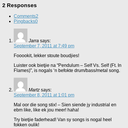
2 Responses
Comments
2
Pingbacks
0
Jarra
says:
September 7, 2011 at 7:49 pm
Fooookit, lekker stoute boudjies!
Luister ook bietjie na “Pendulum – Self Vs. Self (Ft. In
Flames)”, is nogals ‘n befokte drum/bass/metal song.
Martz
says:
September 8, 2011 at 1:01 pm
Mal oor die song stix! – Sien siende jy industrial en
ebm like, like ek jou meer! haha!
Try bietjie faderhead! Van sy songs is nogal heel
fokken oulik!