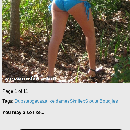
Page 1 of 1
1
Tags:
Dubstep
gevaaalike dames
Skrillex
Stoute Boudjies
You may also like...