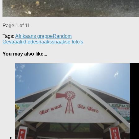
Page 1 of 1
1
Tags:
Afrikaans grappe
Random
Gevaaalikhede
snaaks
snaakse foto's
You may also like...