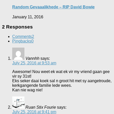
Random Gevaaalikhede – RIP David Bowie
January 11, 2016
2 Responses
Comments
2
Pingbacks
0
Vannhh
says:
July 25, 2016 at 9:53 am
Awesome! Nou weet ek wat ek vir my vriend gaan gee
vir sy 31st!
Eks seker daai koek sal n groot hit met sy aangetroude,
kerkgangende familie lede wees.
Kan nie wag nie!
Ruan Stix Fourie
says:
July 25, 2016 at 9:41 pm