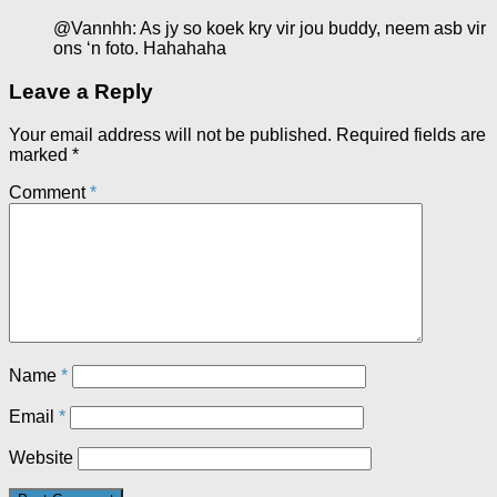
@Vannhh: As jy so koek kry vir jou buddy, neem asb vir
ons ‘n foto. Hahahaha
Leave a Reply
Your email address will not be published.
Required fields are
marked
*
Comment
*
Name
*
Email
*
Website