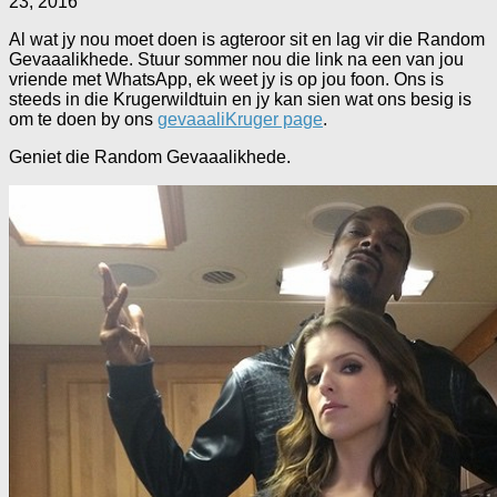
23, 2016
Al wat jy nou moet doen is agteroor sit en lag vir die Random
Gevaaalikhede. Stuur sommer nou die link na een van jou
vriende met WhatsApp, ek weet jy is op jou foon. Ons is
steeds in die Krugerwildtuin en jy kan sien wat ons besig is
om te doen by ons
gevaaaliKruger page
.
Geniet die Random Gevaaalikhede.