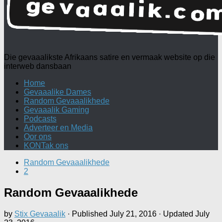
Die gevaaalikste Afrikaans satire en vermaak website op die
interweb dansbaan
Home
Gevaaalike Dames
Random Gevaaalikhede
Gevaaalik Gaming
Podcasts
Adverteer en Media
Oor ons
KONTak ons
Random Gevaaalikhede
2
Random Gevaaalikhede
by
Stix Gevaaalik
· Published
July 21, 2016
· Updated
July