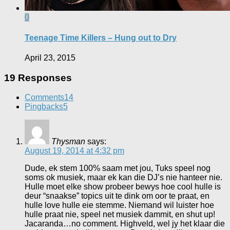
0
Teenage Time Killers – Hung out to Dry
April 23, 2015
19 Responses
Comments
14
Pingbacks
5
Thysman
says:
August 19, 2014 at 4:32 pm
Dude, ek stem 100% saam met jou, Tuks speel nog
soms ok musiek, maar ek kan die DJ’s nie hanteer nie.
Hulle moet elke show probeer bewys hoe cool hulle is
deur “snaakse” topics uit te dink om oor te praat, en
hulle love hulle eie stemme. Niemand wil luister hoe
hulle praat nie, speel net musiek dammit, en shut up!
Jacaranda…no comment. Highveld, wel jy het klaar die