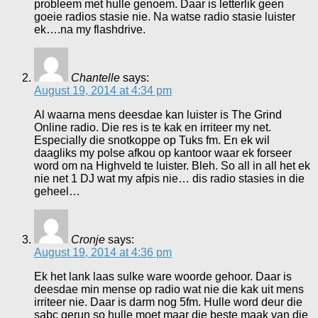
probleem met hulle genoem. Daar is letterlik geen
goeie radios stasie nie. Na watse radio stasie luister
ek….na my flashdrive.
Chantelle
says:
August 19, 2014 at 4:34 pm
Al waarna mens deesdae kan luister is The Grind
Online radio. Die res is te kak en irriteer my net.
Especially die snotkoppe op Tuks fm. En ek wil
daagliks my polse afkou op kantoor waar ek forseer
word om na Highveld te luister. Bleh. So all in all het ek
nie net 1 DJ wat my afpis nie… dis radio stasies in die
geheel…
Cronje
says:
August 19, 2014 at 4:36 pm
Ek het lank laas sulke ware woorde gehoor. Daar is
deesdae min mense op radio wat nie die kak uit mens
irriteer nie. Daar is darm nog 5fm. Hulle word deur die
sabc gerun so hulle moet maar die beste maak van die