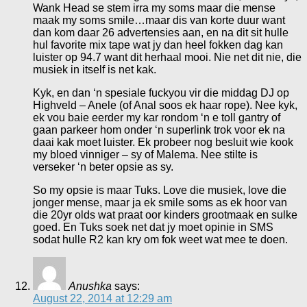
Wank Head se stem irra my soms maar die mense
maak my soms smile…maar dis van korte duur want
dan kom daar 26 advertensies aan, en na dit sit hulle
hul favorite mix tape wat jy dan heel fokken dag kan
luister op 94.7 want dit herhaal mooi. Nie net dit nie, die
musiek in itself is net kak.
Kyk, en dan ‘n spesiale fuckyou vir die middag DJ op
Highveld – Anele (of Anal soos ek haar rope). Nee kyk,
ek vou baie eerder my kar rondom ‘n e toll gantry of
gaan parkeer hom onder ‘n superlink trok voor ek na
daai kak moet luister. Ek probeer nog besluit wie kook
my bloed vinniger – sy of Malema. Nee stilte is
verseker ‘n beter opsie as sy.
So my opsie is maar Tuks. Love die musiek, love die
jonger mense, maar ja ek smile soms as ek hoor van
die 20yr olds wat praat oor kinders grootmaak en sulke
goed. En Tuks soek net dat jy moet opinie in SMS
sodat hulle R2 kan kry om fok weet wat mee te doen.
Anushka
says:
August 22, 2014 at 12:29 am