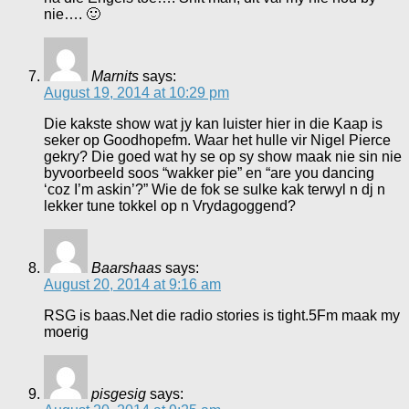
nie…. 🙂
Marnits
says:
August 19, 2014 at 10:29 pm
Die kakste show wat jy kan luister hier in die Kaap is
seker op Goodhopefm. Waar het hulle vir Nigel Pierce
gekry? Die goed wat hy se op sy show maak nie sin nie
byvoorbeeld soos “wakker pie” en “are you dancing
‘coz I’m askin’?” Wie de fok se sulke kak terwyl n dj n
lekker tune tokkel op n Vrydagoggend?
Baarshaas
says:
August 20, 2014 at 9:16 am
RSG is baas.Net die radio stories is tight.5Fm maak my
moerig
pisgesig
says: