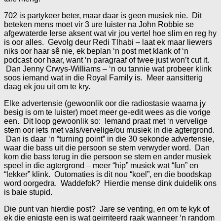
702 is partykeer beter, maar daar is geen musiek nie. Dit
beteken mens moet vir 3 ure luister na John Robbie se
afgewaterde Ierse aksent wat vir jou vertel hoe slim en reg hy
is oor alles. Gevolg deur Redi Tlhabi – laat ek maar liewers
niks oor haar sê nie, ek beplan ‘n post met klank of ‘n
podcast oor haar, want ‘n paragraaf of twee just won’t cut it.
Dan Jenny Crwys-Williams – ‘n ou tannie wat probeer klink
soos iemand wat in die Royal Family is. Meer aansitterig
daag ek jou uit om te kry.
Elke advertensie (gewoonlik oor die radiostasie waarna jy
besig is om te luister) moet meer ge-edit wees as die vorige
een. Dit loop gewoonlik so: Iemand praat met ‘n vervelige
stem oor iets met vals/vervelige/ou musiek in die agtergrond.
Dan is daar ‘n “turning point” in die 30 sekonde advertensie,
waar die bass uit die persoon se stem verwyder word. Dan
kom die bass terug in die persoon se stem en ander musiek
speel in die agtergrond – meer “hip” musiek wat “fun” en
“lekker” klink. Outomaties is dit nou “koel”, en die boodskap
word oorgedra. Waddefok? Hierdie mense dink duidelik ons
is baie stupid.
Die punt van hierdie post? Jare se venting, en om te kyk of
ek die enigste een is wat geirriteerd raak wanneer ‘n random