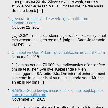
Loer gerus na Scuba Steve se ander werk, soos sy
stukkie oor SA se radio DJs. Of gaan loer na die Naas
Botha p-Bomb […]
gevaaalike feite vir die week - gevaaalik.com
gevaaalik.com
October 22, 2014
[…] COM" in 'n fluisterstemmetjie wat klink asof sy praat
met verstandelik gestremde 5-jariges. Soos Jakaranda
FM het. […]
Ontmoet vir Opel Adam - gevaaalik.com gevaaalik.com
January 9, 2015
[…] om na oor die 70 000 live radiostasies offer, for free
om na te luister. Bye bye, Kakeranda FM en
niksseggende SA radio DJs. Om internet entertainment
te stream in jou kar is al ou nuus in lande soos 'Murica
en ek is bly om […]
RAMfest 2016 bewys musiek-fans sit met oogklappies
aan - gevaaalik.com
November 24, 2015
[…] dink my musieksmaak is alternative. ‘n Alternative