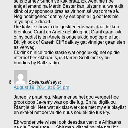
selfs Barney Simon se kak praat. Ek weet nie hoe
enige iemand na Martin Bester kan luister nie, want dit
klink of sy sponsors presies vir hom sê wat om te sê.
Nog nooit gehoor dat hy sy eie opinie lig oor iets nie
altyd op die draad.
Die kakste show in die geskiedenis was daai fokken
breinlose Grant en Anele gelukkig het Grant gaan kyk
of hy budist is en Anele is ongelukkig nog op die lug.
Dit lyk ook of Gareth Cliff dalk sy gat vinniger gaan sien
as verwag.
Ek dink ñ nice radio stasie wat ongelukkig net op die
internet beskikbaar is, is Darren Scott met sy ou
buddies by Ballz radio.
Speensalf
says:
August 19, 2014 at 6:54 pm
Janee jy praat reg. Maar mense het gou vergeet hoe
groot doos Je-remy was op die lug. En huidiglik ou
Riantjie ok. Nee wat ek slat werk toe met my eie playlist
en skakel net oor vir die nuus sou ek die lus kry.
Ek wonder wie wissel ook deesdae van die Afrikaans
na die Engels toe…. Shit man, dit val my nie nou by