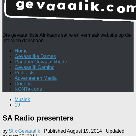
Die gevaaalikste Afrikaans satire en vermaak website op die
interweb dansbaan
Home
Gevaaalike Dames
Random Gevaaalikhede
Gevaaalik Gaming
Podcasts
Adverteer en Media
Oor ons
KONTak ons
Musiek
19
SA Radio presenters
by
Stix Gevaaalik
· Published
August 19, 2014
· Updated