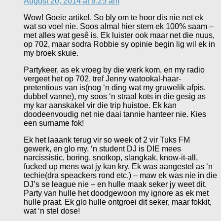
August 20, 2014 at 9:25 am
Wow! Goeie artikel. So bly om te hoor dis nie net ek
wat so voel nie. Soos almal hier stem ek 100% saam –
met alles wat gesê is. Ek luister ook maar net die nuus,
op 702, maar sodra Robbie sy opinie begin lig wil ek in
my broek skuie.
Partykeer, as ek vroeg by die werk kom, en my radio
vergeet het op 702, tref Jenny watookal-haar-
pretentious van is(nog ‘n ding wat my gruwelik afpis,
dubbel vanne), my soos ‘n straal kots in die gesig as
my kar aanskakel vir die trip huistoe. Ek kan
doodeenvoudig net nie daai tannie hanteer nie. Kies
een surname fok!
Ek het laaank terug vir so week of 2 vir Tuks FM
gewerk, en glo my, ‘n student DJ is DIE mees
narcissistic, boring, snotkop, slangkak, know-it-all,
fucked up mens wat jy kan kry. Ek was aangestel as ‘n
techie(dra speackers rond etc.) – maw ek was nie in die
DJ’s se league nie – en hulle maak seker jy weet dit.
Party van hulle het doodgewoon my ignore as ek met
hulle praat. Ek glo hulle ontgroei dit seker, maar fokkit,
wat ‘n stel dose!