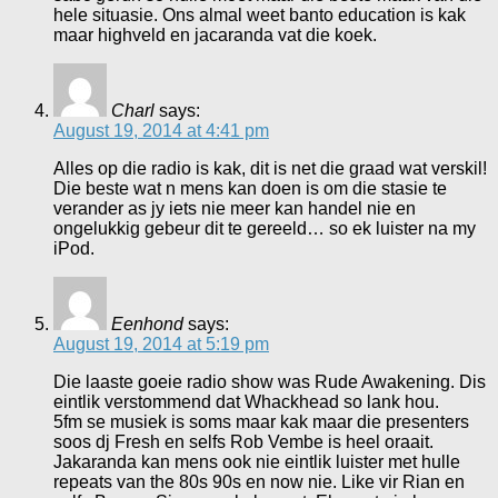
hele situasie. Ons almal weet banto education is kak
maar highveld en jacaranda vat die koek.
Charl
says:
August 19, 2014 at 4:41 pm
Alles op die radio is kak, dit is net die graad wat verskil!
Die beste wat n mens kan doen is om die stasie te
verander as jy iets nie meer kan handel nie en
ongelukkig gebeur dit te gereeld… so ek luister na my
iPod.
Eenhond
says:
August 19, 2014 at 5:19 pm
Die laaste goeie radio show was Rude Awakening. Dis
eintlik verstommend dat Whackhead so lank hou.
5fm se musiek is soms maar kak maar die presenters
soos dj Fresh en selfs Rob Vembe is heel oraait.
Jakaranda kan mens ook nie eintlik luister met hulle
repeats van the 80s 90s en now nie. Like vir Rian en