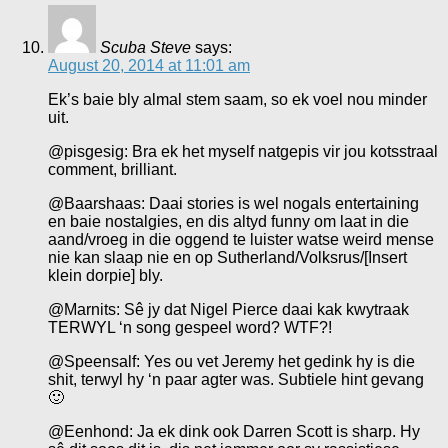
Scuba Steve
says:
August 20, 2014 at 11:01 am
Ek’s baie bly almal stem saam, so ek voel nou minder
uit.
@pisgesig: Bra ek het myself natgepis vir jou kotsstraal
comment, brilliant.
@Baarshaas: Daai stories is wel nogals entertaining
en baie nostalgies, en dis altyd funny om laat in die
aand/vroeg in die oggend te luister watse weird mense
nie kan slaap nie en op Sutherland/Volksrus/[Insert
klein dorpie] bly.
@Marnits: Sê jy dat Nigel Pierce daai kak kwytraak
TERWYL ‘n song gespeel word? WTF?!
@Speensalf: Yes ou vet Jeremy het gedink hy is die
shit, terwyl hy ‘n paar agter was. Subtiele hint gevang
🙂
@Eenhond: Ja ek dink ook Darren Scott is sharp. Hy