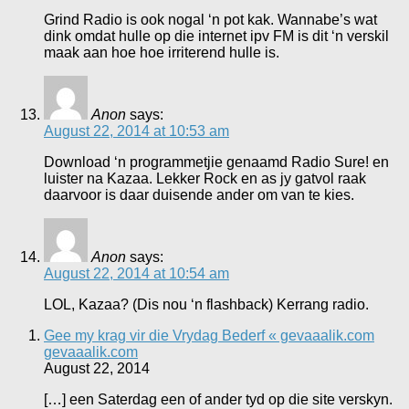
Grind Radio is ook nogal ‘n pot kak. Wannabe’s wat
dink omdat hulle op die internet ipv FM is dit ‘n verskil
maak aan hoe hoe irriterend hulle is.
Anon
says:
August 22, 2014 at 10:53 am
Download ‘n programmetjie genaamd Radio Sure! en
luister na Kazaa. Lekker Rock en as jy gatvol raak
daarvoor is daar duisende ander om van te kies.
Anon
says:
August 22, 2014 at 10:54 am
LOL, Kazaa? (Dis nou ‘n flashback) Kerrang radio.
Gee my krag vir die Vrydag Bederf « gevaaalik.com
gevaaalik.com
August 22, 2014
[…] een Saterdag een of ander tyd op die site verskyn.