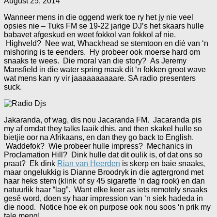
August 25, 2014
Wanneer mens in die oggend werk toe ry het jy nie veel
opsies nie – Tuks FM se 19-22 jarige DJ’s het skaars hulle
babavet afgeskud en weet fokkol van fokkol af nie.
Highveld? Nee wat, Whackhead se stemtoon en dié van ‘n
mishoring is te eenders. Hy probeer ook moerse hard om
snaaks te wees. Die moral van die story? As Jeremy
Mansfield in die water spring maak dit ‘n fokken groot wave
wat mens kan ry vir jaaaaaaaaaare. SA radio presenters
suck.
Jakaranda, of wag, dis nou Jacaranda FM. Jacaranda pis
my af omdat they talks laaik dhis, and then skakel hulle so
bietjie oor na Afrikaans, en dan they go back to English.
Waddefok? Wie probeer hulle impress? Mechanics in
Proclamation Hill? Dink hulle dat dit oulik is, of dat ons so
praat? Ek dink
Rian van Heerden
is skerp en baie snaaks,
maar ongelukkig is Dianne Broodryk in die agtergrond met
haar heks stem (klink of sy 45 sigarette ‘n dag rook) en dan
natuurlik haar “lag”. Want elke keer as iets remotely snaaks
gesê word, doen sy haar impression van ‘n siek hadeda in
die nood. Notice hoe ek on purpose ook nou soos ‘n prik my
tale meng!