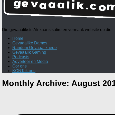
Die gevaaalikste Afrikaans satire en vermaak website op die
Home
Gevaaalike Dames
Random Gevaaalikhede
Gevaaalik Gaming
Podcasts
Adverteer en Media
Oor ons
KONTak ons
Monthly Archive:
August 20