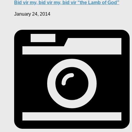
Bid vir my, bid vir my, bid vir “the Lamb of God”
January 24, 2014