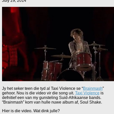
July 29, 2014
Jy het seker teen die tyd al Taxi Violence se “
Brainmash
”
gehoor. Nou is die video vir die song uit.
Taxi Violence
is
defnitief een van my gunsteling Suid-Afrikaanse bands.
“Brainmash” kom van hulle nuwe album af, Soul Shake.
Hier is die video. Wat dink julle?