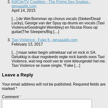
KillCityTV Coalition - The Flying Sex Snakes -
gevaaalik.com
April 14, 2015
[…] de Wet Bornman op chorus vocals (Stoker/Dead
Lucky), George van der Spuy op drums en vocals (Taxi
Violence/Goodnight Wembley) en Nicolai Roos op
guitar(The Sleepers/Big […]
Taxi Violence - Fake It - gevaaalik.com
February 13, 2017
[…] maar seker begin uitmekaar val vir rock in SA.
Gelukkig is daar nogsteeds regte rock bands soos Taxi
Violence, wat nog nooit van te vore teleurgestel het nie.
Taxi Violence se nuwe single, “Fake […]
Leave a Reply
Your email address will not be published.
Required fields are
marked
*
Comment
*