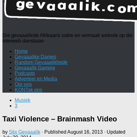
Die gevaaalikste Afrikaans satire en vermaak website op die
interweb dansbaan
Home
Gevaaalike Dames
Random Gevaaalikhede
Gevaaalik Gaming
Podcasts
Adverteer en Media
Oor ons
KONTak ons
Musiek
3
Taxi Violence – Brainmash Video
by
Stix Gevaaalik
· Published
August 16, 2013
· Updated