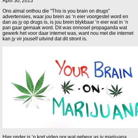
April 30, 2013
Ons almal onthou die “This is you brain on drugs”
advertensies, waar jou brein as ‘n eier voorgestel word en
dan as jy op drugs is, is jou brein blykbaar ‘n eier wat in ‘n
pan gaar gemaak word. Dit was onnosel propaganda wat
gewerk het voor daar internet was, want nou met die internet
kan jy vir jouself uitvind dat dit stront is.
Hier onder is ‘n kort video oor wat gebeur as jy marijuana