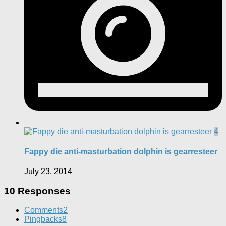
4
Fappy die anti-masturbation dolphin is gearresteer
July 23, 2014
10 Responses
Comments
2
Pingbacks
8