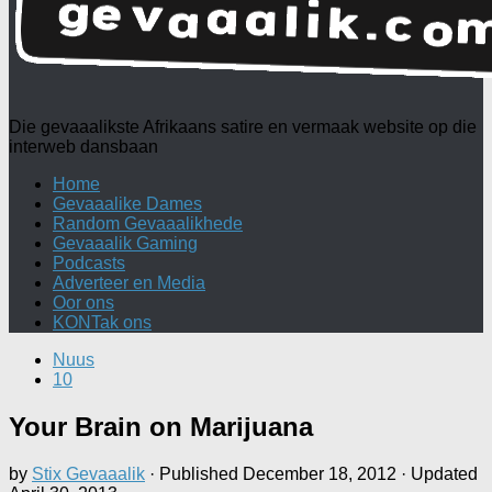
Die gevaaalikste Afrikaans satire en vermaak website op die
interweb dansbaan
Home
Gevaaalike Dames
Random Gevaaalikhede
Gevaaalik Gaming
Podcasts
Adverteer en Media
Oor ons
KONTak ons
Nuus
10
Your Brain on Marijuana
by
Stix Gevaaalik
· Published
December 18, 2012
· Updated