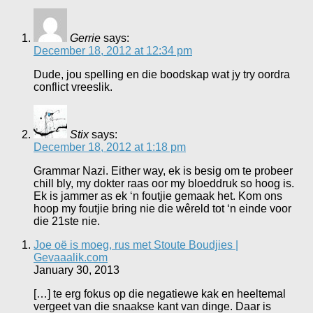
Gerrie
says:
December 18, 2012 at 12:34 pm
Dude, jou spelling en die boodskap wat jy try oordra
conflict vreeslik.
Stix
says:
December 18, 2012 at 1:18 pm
Grammar Nazi. Either way, ek is besig om te probeer
chill bly, my dokter raas oor my bloeddruk so hoog is.
Ek is jammer as ek ‘n foutjie gemaak het. Kom ons
hoop my foutjie bring nie die wêreld tot ‘n einde voor
die 21ste nie.
Joe oë is moeg, rus met Stoute Boudjies |
Gevaaalik.com
January 30, 2013
[…] te erg fokus op die negatiewe kak en heeltemal
vergeet van die snaakse kant van dinge. Daar is