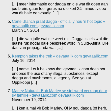
[…] meer informasie oor dagga en die wat dit doen aan
jou brein, gaan loer gerus na die kort 2.5 minuut video
wat dit baie eenvoudig […]
Carte Blanch praat dagga - officially nou 'n hot topic «
gevaaalik.com gevaaalik.com
March 17, 2014
[…] die van julle wat nie weet nie; Dagga is iets wat die
laaste ruk nogal baie bespreek word in Suid-Afrika. Die
dae van propaganda wat […]
Kempton takes the trek « gevaaalik.com gevaaalik.com
July 16, 2014
[…] name. Let it be know that gevaaalik.com does not
endorse the use of any illegal substances, except
dagga and mushrooms, allegedly. See you at
Oppikoppi […]
Marley Natural - Bob Marley se siel word verkoop deur
sy familie - gevaaalik.com gevaaalik.com
November 19, 2014
[…] ken almal vir Bob Marley. Of jy nou dagga (of herb,