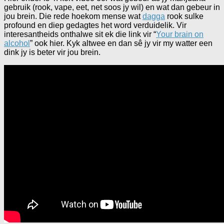
gebruik (rook, vape, eet, net soos jy wil) en wat dan gebeur in
jou brein. Die rede hoekom mense wat
dagga
rook sulke
profound en diep gedagtes het word verduidelik. Vir
interesantheids onthalwe sit ek die link vir “
Your brain on
alcohol
” ook hier. Kyk altwee en dan sê jy vir my watter een
dink jy is beter vir jou brein.