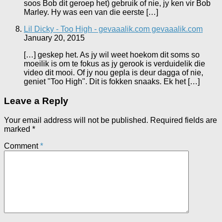
soos Bob dit geroep het) gebruik of nie, jy ken vir Bob
Marley. Hy was een van die eerste […]
Lil Dicky - Too High - gevaaalik.com gevaaalik.com
January 20, 2015
[…] geskep het. As jy wil weet hoekom dit soms so
moeilik is om te fokus as jy gerook is verduidelik die
video dit mooi. Of jy nou gepla is deur dagga of nie,
geniet "Too High". Dit is fokken snaaks. Ek het […]
Leave a Reply
Your email address will not be published.
Required fields are
marked
*
Comment
*