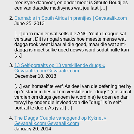
medisyne daarvoor, en onder meer is Stoute Boudjies
een van daardie medisynes wat jou laat […]
Cannabis in South Africa in prentjies | Gevaaalik.com
June 25, 2013
[…] op 'n manier wat selfs die ANC Youth League sal
verstaan. Dit is nogal snaaks hoe meeste mense wat
dagga rook weet klaar al die goed, maar die wat anti-
dagga is moet sulke goed gewys word sodat hulle kan
[…]
13 Self-portraits op 13 verskillende drugs «
Gevaaalik.com Gevaaalik.com
December 10, 2013
[…] van homself te verf. As deel van die oefening het hy
op 'n stadium besluit om verskillende "drugs" (nie almal
verdien om drugs genoem te word nie) te doen en dan
terwyl hy onder die invloed van die "drug" is 'n self-
portrait te doen. As jy al […]
The Dagga Couple vanoggend op Kyknet «
Gevaaalik.com Gevaaalik.com
January 20, 2014