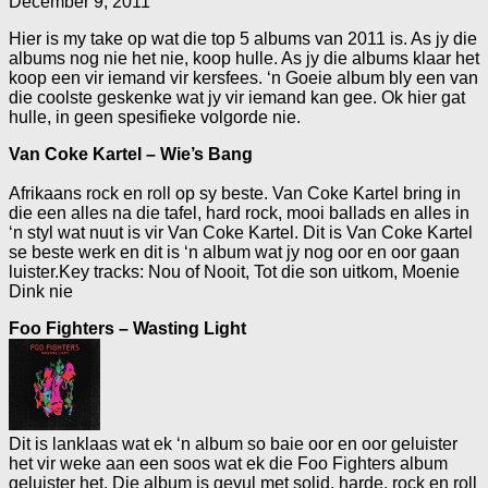
December 9, 2011
Hier is my take op wat die top 5 albums van 2011 is. As jy die
albums nog nie het nie, koop hulle. As jy die albums klaar het
koop een vir iemand vir kersfees. ‘n Goeie album bly een van
die coolste geskenke wat jy vir iemand kan gee. Ok hier gat
hulle, in geen spesifieke volgorde nie.
Van Coke Kartel – Wie’s Bang
Afrikaans rock en roll op sy beste. Van Coke Kartel bring in
die een alles na die tafel, hard rock, mooi ballads en alles in
‘n styl wat nuut is vir Van Coke Kartel. Dit is Van Coke Kartel
se beste werk en dit is ‘n album wat jy nog oor en oor gaan
luister.Key tracks: Nou of Nooit, Tot die son uitkom, Moenie
Dink nie
Foo Fighters – Wasting Light
Dit is lanklaas wat ek ‘n album so baie oor en oor geluister
het vir weke aan een soos wat ek die Foo Fighters album
geluister het. Die album is gevul met solid, harde, rock en roll