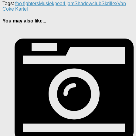
Tags:
foo fighters
Musiek
pearl jam
Shadowclub
Skrillex
Van
Coke Kartel
You may also like...