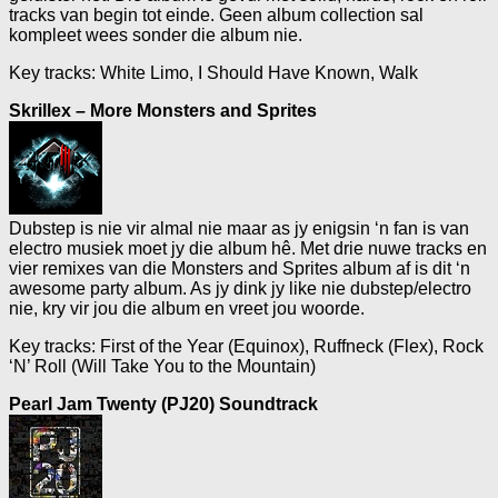
tracks van begin tot einde. Geen album collection sal
kompleet wees sonder die album nie.
Key tracks: White Limo, I Should Have Known, Walk
Skrillex – More Monsters and Sprites
Dubstep is nie vir almal nie maar as jy enigsin ‘n fan is van
electro musiek moet jy die album hê. Met drie nuwe tracks en
vier remixes van die Monsters and Sprites album af is dit ‘n
awesome party album. As jy dink jy like nie dubstep/electro
nie, kry vir jou die album en vreet jou woorde.
Key tracks: First of the Year (Equinox), Ruffneck (Flex), Rock
‘N’ Roll (Will Take You to the Mountain)
Pearl Jam Twenty (PJ20) Soundtrack