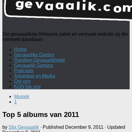
Die gevaaalikste Afrikaans satire en vermaak website op die
interweb dansbaan
Home
Gevaaalike Dames
Random Gevaaalikhede
Gevaaalik Gaming
Podcasts
Adverteer en Media
Oor ons
KONTak ons
Musiek
1
Top 5 albums van 2011
by
Stix Gevaaalik
· Published
December 9, 2011
· Updated