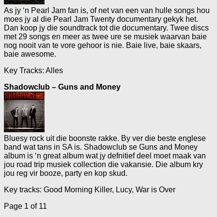
As jy ‘n Pearl Jam fan is, of net van een van hulle songs hou
moes jy al die Pearl Jam Twenty documentary gekyk het.
Dan koop jy die soundtrack tot die documentary. Twee discs
met 29 songs en meer as twee ure se musiek waarvan baie
nog nooit van te vore gehoor is nie. Baie live, baie skaars,
baie awesome.
Key Tracks: Alles
Shadowclub – Guns and Money
Bluesy rock uit die boonste rakke. By ver die beste englese
band wat tans in SA is. Shadowclub se Guns and Money
album is ‘n great album wat jy defnitief deel moet maak van
jou road trip musiek collection die vakansie. Die album kry
jou reg vir booze, party en kop skud.
Key tracks: Good Morning Killer, Lucy, War is Over
Page 1 of 1
1