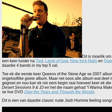
Dit is moeilik om
een keer luister na
Tool
,
Lamb of God
,
Nine Inch Nails
en
Quee
daardie 4 bands in my top 5 val.
Toe ek die eerste keer Queens of the Stone Age se 2007 alb
ongelooflike goeie album. Maar net soos alle album wat deel 
gegroei en nou kan ek nie eers begin raai hoeveel keer ek die 
Desert Sessions 9 & 10
en het die naam gehad “I Wanna Make It
se live DVD
Over the Years and Through the Woods
.
Dit is een van daardie classic ruste Josh Homme feeling songs 