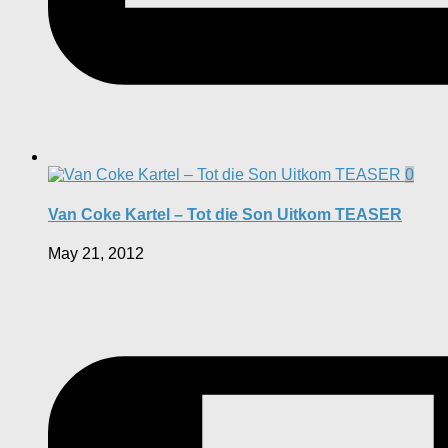
0
Van Coke Kartel – Tot die Son Uitkom TEASER
May 21, 2012