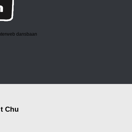
 interweb dansbaan
it Chu