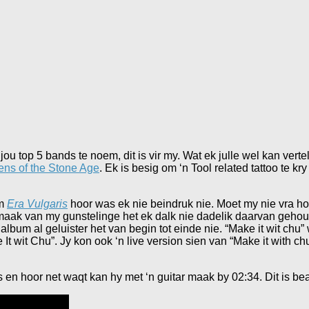
 jou top 5 bands te noem, dit is vir my. Wat ek julle wel kan vert
ns of the Stone Age
. Ek is besig om ‘n Tool related tattoo te kr
um
Era Vulgaris
hoor was ek nie beindruk nie. Moet my nie vra hoe
maak van my gunstelinge het ek dalk nie dadelik daarvan gehou 
album al geluister het van begin tot einde nie. “Make it wit chu
 wit Chu”. Jy kon ook ‘n live version sien van “Make it with c
en hoor net waqt kan hy met ‘n guitar maak by 02:34. Dit is beau