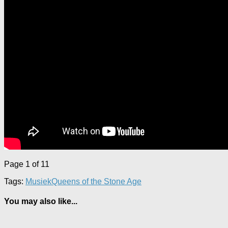
Page 1 of 1
1
Tags:
Musiek
Queens of the Stone Age
You may also like...