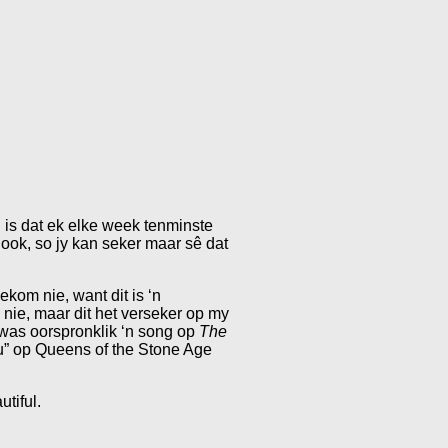
el is dat ek elke week tenminste
y ook, so jy kan seker maar sê dat
kom nie, want dit is ‘n
nie, maar dit het verseker op my
” was oorspronklik ‘n song op
The
hu” op Queens of the Stone Age
tiful.