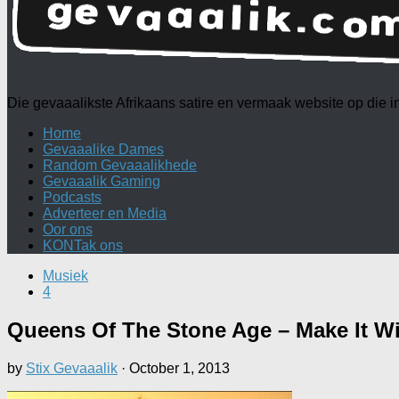
Die gevaaalikste Afrikaans satire en vermaak website op die
Home
Gevaaalike Dames
Random Gevaaalikhede
Gevaaalik Gaming
Podcasts
Adverteer en Media
Oor ons
KONTak ons
Musiek
4
Queens Of The Stone Age – Make It W
by
Stix Gevaaalik
·
October 1, 2013