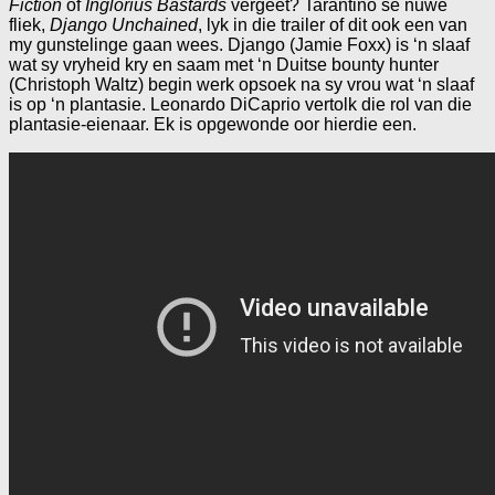
Fiction
of
Inglorius Bastards
vergeet? Tarantino se nuwe
fliek,
Django Unchained
, lyk in die trailer of dit ook een van
my gunstelinge gaan wees. Django (Jamie Foxx) is ‘n slaaf
wat sy vryheid kry en saam met ‘n Duitse bounty hunter
(Christoph Waltz) begin werk opsoek na sy vrou wat ‘n slaaf
is op ‘n plantasie. Leonardo DiCaprio vertolk die rol van die
plantasie-eienaar. Ek is opgewonde oor hierdie een.