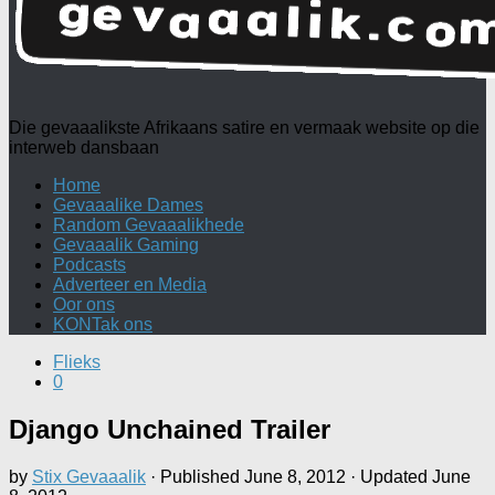
Die gevaaalikste Afrikaans satire en vermaak website op die
interweb dansbaan
Home
Gevaaalike Dames
Random Gevaaalikhede
Gevaaalik Gaming
Podcasts
Adverteer en Media
Oor ons
KONTak ons
Flieks
0
Django Unchained Trailer
by
Stix Gevaaalik
· Published
June 8, 2012
· Updated
June