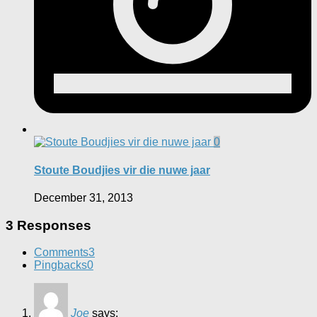
0
Stoute Boudjies vir die nuwe jaar
December 31, 2013
3 Responses
Comments
3
Pingbacks
0
Joe
says: