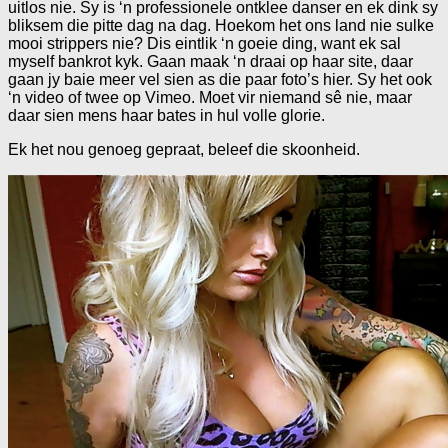
uitlos nie. Sy is ‘n professionele ontklee danser en ek dink sy
bliksem die pitte dag na dag. Hoekom het ons land nie sulke
mooi strippers nie? Dis eintlik ‘n goeie ding, want ek sal
myself bankrot kyk. Gaan maak ‘n draai op haar site, daar
gaan jy baie meer vel sien as die paar foto’s hier. Sy het ook
‘n video of twee op Vimeo. Moet vir niemand sê nie, maar
daar sien mens haar bates in hul volle glorie.
Ek het nou genoeg gepraat, beleef die skoonheid.