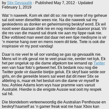
by
Stix Gevaaalik
· Published
May 7, 2012
· Updated
February 1, 2019
Wat ‘n naweek. Kom ek stel dit so: nie my niere of my geheue
sal ooit weer dieselfde wees nie. Na die naweek sal my
geskiedenis as donker en geheimsinnig beskryf word. Ek wil
nooit weer daaraan dink nie en nog minder daaroor praat. Vir
die res van die maand sal drank nie aan my lippe raak nie.
Elke volbloed man weet dat daar net een tipe medisyne is vir
‘n moerse hang over en mens noem dit tiete. Tiete is ook die
inspirasie vir my post vandag!
Daar is nie veel te sê oor vandag se gas op gevaaalik nie.
Mens wil in elk geval nie te veel praat nie, eerder net kyk. Ek
het per ongeluk op die dame afgekom toe iemand op
Twitter
een van haar foto’s getweet het. Ek bedank nou nog die
Twitter gode vir daardie bietjie geluk. Ek skryf baie selde oor
girls, en die gereelde lesers sal weet dat dit meer Stix se
afdeling is, maar ek het besluit om die dame vir myself te
hou. Ashlee Adams kom wys haar pramme vars vanuit
Australië. Hierdie is die enigste Aussie wat ooit my respek
sal hê.
Die blondebom verteenwoordig die Australian Penthouse en
beskryf haarself as ‘n gamer freak wat nie haar Xbox kan