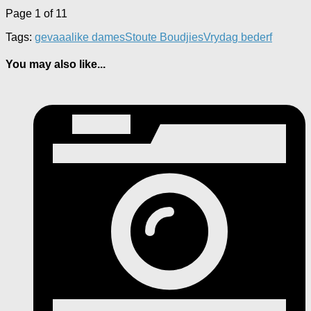
Page 1 of 1
1
Tags:
gevaaalike dames
Stoute Boudjies
Vrydag bederf
You may also like...