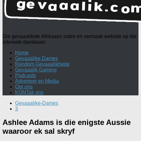
Die gevaaalikste Afrikaans satire en vermaak website op die
interweb dansbaan
Home
Gevaaalike Dames
Random Gevaaalikhede
Gevaaalik Gaming
Podcasts
Adverteer en Media
Oor ons
KONTak ons
Gevaaalike-Dames
3
Ashlee Adams is die enigste Aussie
waaroor ek sal skryf