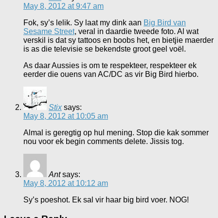
May 8, 2012 at 9:47 am
Fok, sy’s lelik. Sy laat my dink aan
Big Bird van
Sesame Street
, veral in daardie tweede foto. Al wat
verskil is dat sy tattoos en boobs het, en bietjie maerder
is as die televisie se bekendste groot geel voël.
As daar Aussies is om te respekteer, respekteer ek
eerder die ouens van AC/DC as vir Big Bird hierbo.
Stix
says:
May 8, 2012 at 10:05 am
Almal is geregtig op hul mening. Stop die kak sommer
nou voor ek begin comments delete. Jissis tog.
Ant
says:
May 8, 2012 at 10:12 am
Sy’s poeshot. Ek sal vir haar big bird voer. NOG!