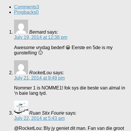
Comments
3
Pingbacks
0
Bernard
says:
July 19, 2014 at 12:38 pm
Awesome vrydag bederf 😀 Eerste en 5de is my
gunstelling 🙂
RocketLou
says:
July 21, 2014 at 9:49 pm
Nommer 1 is NOMME1! fok sys die beste van almal in
‘n baie lang tyd.
Ruan Stix Fourie
says:
July 22, 2014 at 5:43 am
@RocketLou: Bly jy geniet dit man. Fan van die groot