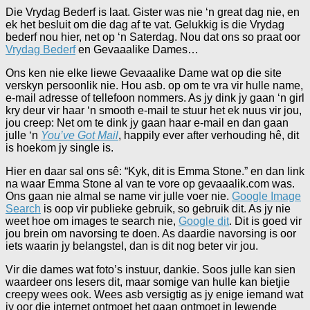
Die Vrydag Bederf is laat. Gister was nie ‘n great dag nie, en
ek het besluit om die dag af te vat. Gelukkig is die Vrydag
bederf nou hier, net op ‘n Saterdag. Nou dat ons so praat oor
Vrydag Bederf
en Gevaaalike Dames…
Ons ken nie elke liewe Gevaaalike Dame wat op die site
verskyn persoonlik nie. Hou asb. op om te vra vir hulle name,
e-mail adresse of tellefoon nommers. As jy dink jy gaan ‘n girl
kry deur vir haar ‘n smooth e-mail te stuur het ek nuus vir jou,
jou creep: Net om te dink jy gaan haar e-mail en dan gaan
julle ‘n
You’ve Got Mail
, happily ever after verhouding hê, dit
is hoekom jy single is.
Hier en daar sal ons sê: “Kyk, dit is Emma Stone.” en dan link
na waar Emma Stone al van te vore op gevaaalik.com was.
Ons gaan nie almal se name vir julle voer nie.
Google Image
Search
is oop vir publieke gebruik, so gebruik dit. As jy nie
weet hoe om images te search nie,
Google dit
. Dit is goed vir
jou brein om navorsing te doen. As daardie navorsing is oor
iets waarin jy belangstel, dan is dit nog beter vir jou.
Vir die dames wat foto’s instuur, dankie. Soos julle kan sien
waardeer ons lesers dit, maar somige van hulle kan bietjie
creepy wees ook. Wees asb versigtig as jy enige iemand wat
jy oor die internet ontmoet het gaan ontmoet in lewende