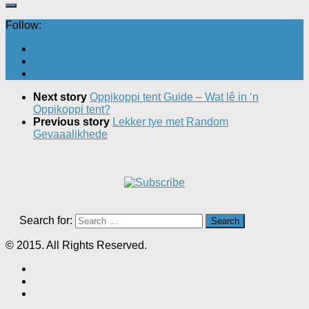
Follow:
Next story
Oppikoppi tent Guide – Wat lê in ‘n
Oppikoppi tent?
Previous story
Lekker tye met Random
Gevaaalikhede
Search for:
© 2015. All Rights Reserved.