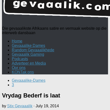
Die gevaaalikste Afrikaans satire en vermaak website op die
interweb dansbaan
Home
Gevaaalike Dames
Random Gevaaalikhede
Gevaaalik Gaming
Podcasts
Adverteer en Media
Oor ons
KONTak ons
Gevaaalike-Dames
3
Vrydag Bederf is laat
by
Stix Gevaaalik
·
July 19, 2014