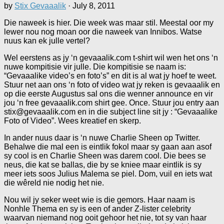
by
Stix Gevaaalik
·
July 8, 2011
Die naweek is hier. Die week was maar stil. Meestal oor my
lewer nou nog moan oor die naweek van Innibos. Watse
nuus kan ek julle vertel?
Wel eerstens as jy ‘n gevaaalik.com t-shirt wil wen het ons ‘n
nuwe kompitisie vir julle. Die kompitisie se naam is:
“Gevaaalike video’s en foto’s” en dit is al wat jy hoef te weet.
Stuur net aan ons ‘n foto of video wat jy reken is gevaaalik en
op die eerste Augustus sal ons die wenner announce en vir
jou ‘n free gevaaalik.com shirt gee. Once. Stuur jou entry aan
stix@gevaaalik.com en in die subject line sit jy : “Gevaaalike
Foto of Video”. Wees kreatief en skerp.
In ander nuus daar is ‘n nuwe Charlie Sheen op Twitter.
Behalwe die mal een is eintlik fokol maar sy gaan aan asof
sy cool is en Charlie Sheen was darem cool. Die bees se
neus, die kat se ballas, die by se kniee maar eintlik is sy
meer iets soos Julius Malema se piel. Dom, vuil en iets wat
die wêreld nie nodig het nie.
Nou wil jy seker weet wie is die gemors. Haar naam is
Nonhle Thema en sy is een of ander Z-lister celebrity
waarvan niemand nog ooit gehoor het nie, tot sy van haar