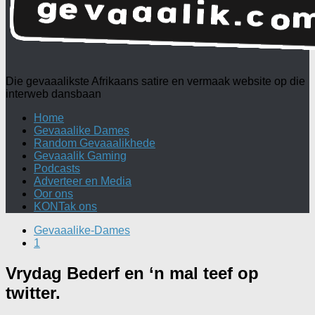
Die gevaaalikste Afrikaans satire en vermaak website op die
interweb dansbaan
Home
Gevaaalike Dames
Random Gevaaalikhede
Gevaaalik Gaming
Podcasts
Adverteer en Media
Oor ons
KONTak ons
Gevaaalike-Dames
1
Vrydag Bederf en ‘n mal teef op
twitter.