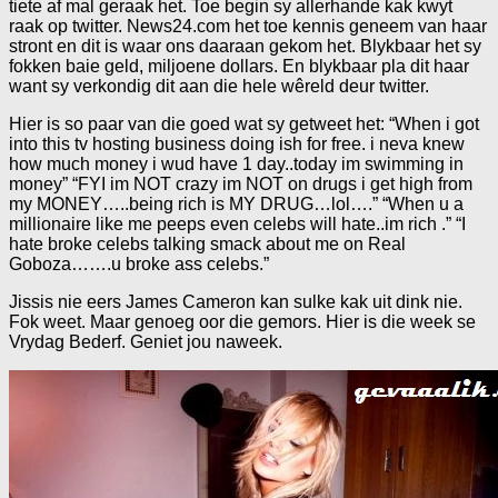
tiete af mal geraak het. Toe begin sy allerhande kak kwyt
raak op twitter. News24.com het toe kennis geneem van haar
stront en dit is waar ons daaraan gekom het. Blykbaar het sy
fokken baie geld, miljoene dollars. En blykbaar pla dit haar
want sy verkondig dit aan die hele wêreld deur twitter.
Hier is so paar van die goed wat sy getweet het: “When i got
into this tv hosting business doing ish for free. i neva knew
how much money i wud have 1 day..today im swimming in
money” “FYI im NOT crazy im NOT on drugs i get high from
my MONEY…..being rich is MY DRUG…lol….” “When u a
millionaire like me peeps even celebs will hate..im rich .” “I
hate broke celebs talking smack about me on Real
Goboza…….u broke ass celebs.”
Jissis nie eers James Cameron kan sulke kak uit dink nie.
Fok weet. Maar genoeg oor die gemors. Hier is die week se
Vrydag Bederf. Geniet jou naweek.