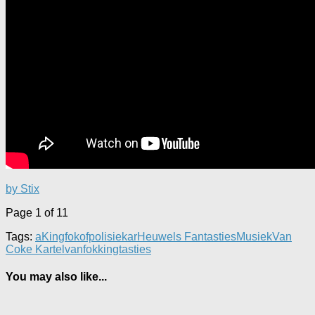
by Stix
Page 1 of 1
1
Tags:
aKing
fokofpolisiekar
Heuwels Fantasties
Musiek
Van
Coke Kartel
vanfokkingtasties
You may also like...