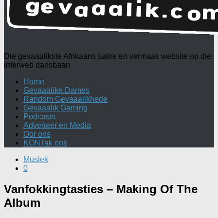
Die gevaaalikste Afrikaans satire en vermaak website op die
interweb dansbaan
Home
Gevaaalike Dames
Random Gevaaalikhede
Gevaaalik Gaming
Podcasts
Adverteer en Media
Oor ons
KONTak ons
Musiek
0
Vanfokkingtasties – Making Of The
Album