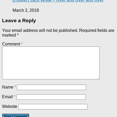
[Luister] Jack White – Over and Over and Over
March 2, 2018
Leave a Reply
Your email address will not be published.
Required fields are
marked
*
Comment
*
Name
*
Email
*
Website