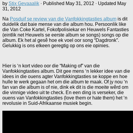
by
Stix Gevaaalik
· Published
May 31, 2012
· Updated
May
31, 2012
Na
Posduif se review van die Vanfokkingtasties album
is dit
duidelik dat baie mense van die album hou. Persoonlik like
die Van Coke Kartel, Fokofpolisiekar en Heuwels Fantasties
(eintlik net Heuwels se eerste album se songs) songs op die
album. Ek het al gesê hoe ek voel oor song “Dagdronk”.
Gelukkig is ons elkeen geregtig op ons eie opinies.
Hier is ‘n kort video oor die “Making of” van die
Vanfokkingtasties album. Dit gee mens ‘n lekker idee van die
idees in die ouens agter Vanfokkingtasties se koppe en hoe
hulle te werk gegaan het om die album te maak. Of jy nou ‘n
fan van die album is of nie, dink ek dit is die moeite wêrd om
die vinnige video uit te check. En een ding is verseker, die
ouens van Vanfokkingtasties (love them or hate them) het ‘n
revolusie in Suid-Afrikaanse musiek begin.