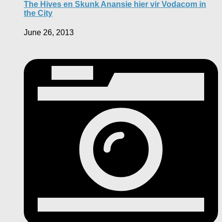
The Hives en Skunk Anansie hier vir Vodacom in
the City
June 26, 2013