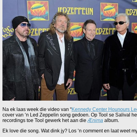
Na ek laas week die video van “
Kennedy Center Hounours Le
cover van ‘n Led Zeppelin song gedoen. Op Tool se Salival het
recordings toe Tool gewerk het aan die
Ænima
album.
Ek love die song. Wat dink jy? Los ‘n comment en laat weet my