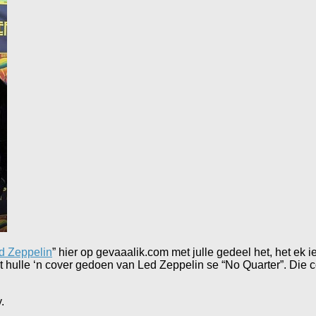
d Zeppelin
” hier op gevaaalik.com met julle gedeel het, het ek ie
 hulle ‘n cover gedoen van Led Zeppelin se “No Quarter”. Die co
.