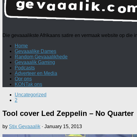
Die gevaaalikste Afrikaans satire en vermaak website op die
Home
Gevaaalike Dames
Random Gevaaalikhede
Gevaaalik Gaming
Podcasts
Adverteer en Media
Oor ons
KONTak ons
Uncategorized
2
Tool cover Led Zeppelin – No Quarter
by
Stix Gevaaalik
·
January 15, 2013