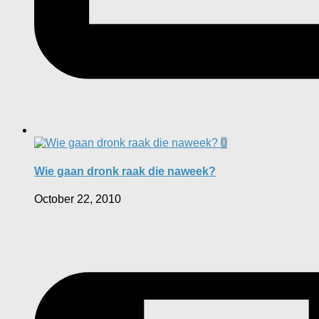
0
Wie gaan dronk raak die naweek?
October 22, 2010