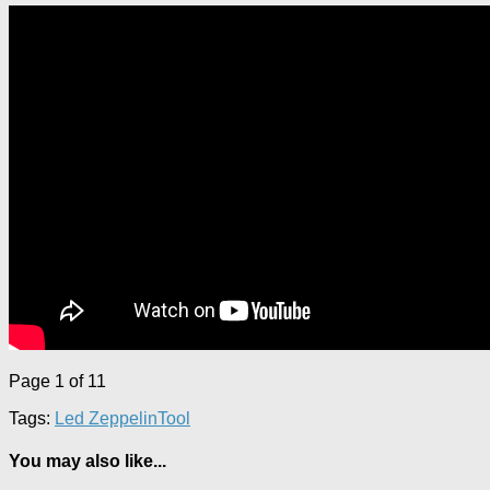
Page 1 of 1
1
Tags:
Led Zeppelin
Tool
You may also like...