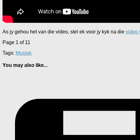
As jy gehou het van die video, stel ek voor jy kyk na die
video 
Page 1 of 1
1
Tags:
Musiek
You may also like...