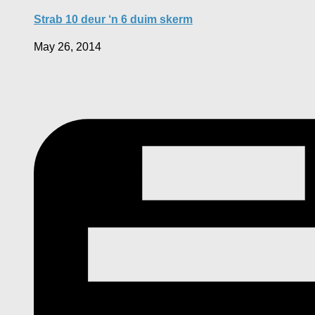
Strab 10 deur ‘n 6 duim skerm
May 26, 2014