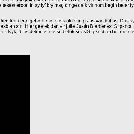
ie testosteroon in sy lyf kry mag dinge dalk vir hom begin beter ly
s tien teen een gebore met eierstokke in plaas van ballas. Dus sy
bian s’n. Hier gee ek dan vir julle Justin Bierber vs. Slipknot.
eer. Kyk, dit is definitief nie so befok soos Slipknot op hul eie 