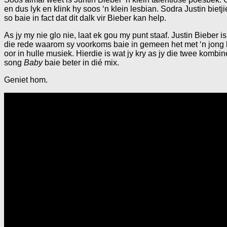
en dus lyk en klink hy soos ‘n klein lesbian. Sodra Justin bietj
so baie in fact dat dit dalk vir Bieber kan help.
As jy my nie glo nie, laat ek gou my punt staaf. Justin Bieber i
die rede waarom sy voorkoms baie in gemeen het met ‘n jong les
oor in hulle musiek. Hierdie is wat jy kry as jy die twee kombin
song
Baby
baie beter in dié mix.
Geniet hom.