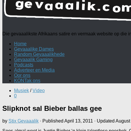
Die gevaaalikste Afrikaans satire en vermaak website op die
Home
Gevaaalike Dames
Random Gevaaalikhede
Gevaaalik Gaming
Podcasts
Adverteer en Media
Oor ons
KONTak ons
Musiek
/
Video
0
Slipknot sal Bieber ballas gee
by
Stix Gevaaalik
· Published
April 13, 2011
· Updated
August
Soos almal weet is Juntin Bieber ‘n klein talentlose poesbek. 