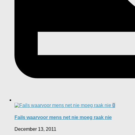
0
Fails waarvoor mens net nie moeg raak nie
December 13, 2011