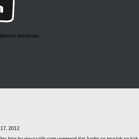
 interweb dansbaan
 17, 2012
Ons hier by gevaaalik.com vermoed dat Justin se musiek so kak i