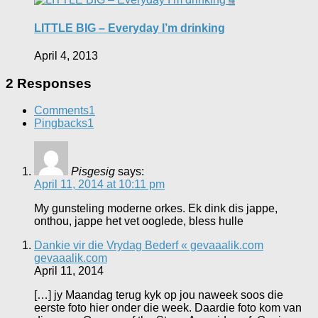
LITTLE BIG – Everyday I’m drinking
April 4, 2013
2 Responses
Comments
1
Pingbacks
1
Pisgesig
says:
April 11, 2014 at 10:11 pm
My gunsteling moderne orkes. Ek dink dis jappe,
onthou, jappe het vet ooglede, bless hulle
Dankie vir die Vrydag Bederf « gevaaalik.com
gevaaalik.com
April 11, 2014
[…] jy Maandag terug kyk op jou naweek soos die
eerste foto hier onder die week. Daardie foto kom van