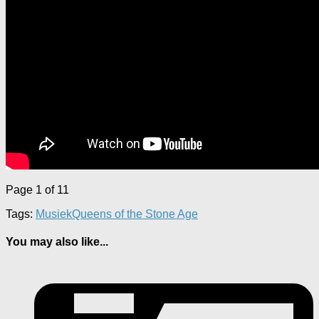
Page 1 of 1
1
Tags:
Musiek
Queens of the Stone Age
You may also like...