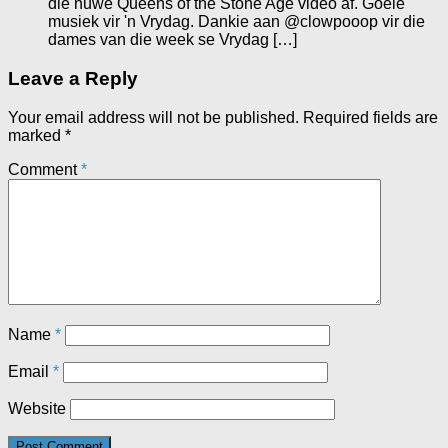
die nuwe Queens of the Stone Age video af. Goeie
musiek vir 'n Vrydag. Dankie aan @clowpooop vir die
dames van die week se Vrydag […]
Leave a Reply
Your email address will not be published.
Required fields are
marked
*
Comment
*
Name
*
Email
*
Website