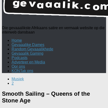
Die gevaaalikste Afrikaans satire en vermaak website op die
interweb dansbaan
Home
Gevaaalike Dames
Random Gevaaalikhede
Gevaaalik Gaming
Podcasts
Adverteer en Media
Oor ons
KONTak ons
Musiek
2
Smooth Sailing – Queens of the
Stone Age