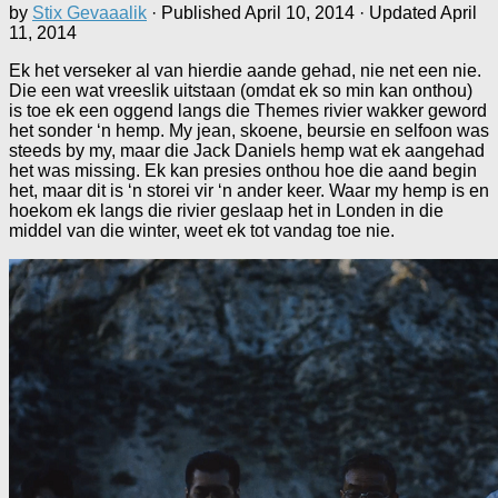
by
Stix Gevaaalik
· Published
April 10, 2014
· Updated
April
11, 2014
Ek het verseker al van hierdie aande gehad, nie net een nie.
Die een wat vreeslik uitstaan (omdat ek so min kan onthou)
is toe ek een oggend langs die Themes rivier wakker geword
het sonder ‘n hemp. My jean, skoene, beursie en selfoon was
steeds by my, maar die Jack Daniels hemp wat ek aangehad
het was missing. Ek kan presies onthou hoe die aand begin
het, maar dit is ‘n storei vir ‘n ander keer. Waar my hemp is en
hoekom ek langs die rivier geslaap het in Londen in die
middel van die winter, weet ek tot vandag toe nie.