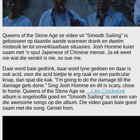
Queens of the Stone Age se video vir “Smooth Sailing” is
gebasseer op daardie aande wanneer drank en dwelm
misbruik lei tot onverklaarbare situasies. Josh Homme kuier
saam met ‘n spul Japenese of Chinese mense. Ja ek weet
nie wat die verskil is nie, so sue me.
Daar word baie gedrink, daar word lyne gedoen en daar is
ook acid, voor die acid bietjie te erg raak vir een particular
knap, dan spat die kak. “I’m going to do the damage till the
damage gets done.” Sing Josh Homme en dit is scary, close
to home. Queens of the Stone Age se
…Like Clockwork
album is ongelooflik goed en “Smooth Sailing” is net een van
die awesome songs op die album. Die video gaan baie goed
saam met die song. Geniet hom.