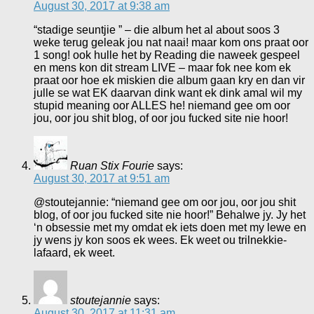
August 30, 2017 at 9:38 am
“stadige seuntjie ” – die album het al about soos 3
weke terug geleak jou nat naai! maar kom ons praat oor
1 song! ook hulle het by Reading die naweek gespeel
en mens kon dit stream LIVE – maar fok nee kom ek
praat oor hoe ek miskien die album gaan kry en dan vir
julle se wat EK daarvan dink want ek dink amal wil my
stupid meaning oor ALLES he! niemand gee om oor
jou, oor jou shit blog, of oor jou fucked site nie hoor!
Ruan Stix Fourie
says:
August 30, 2017 at 9:51 am
@stoutejannie: “niemand gee om oor jou, oor jou shit
blog, of oor jou fucked site nie hoor!” Behalwe jy. Jy het
‘n obsessie met my omdat ek iets doen met my lewe en
jy wens jy kon soos ek wees. Ek weet ou trilnekkie-
lafaard, ek weet.
stoutejannie
says:
August 30, 2017 at 11:31 am