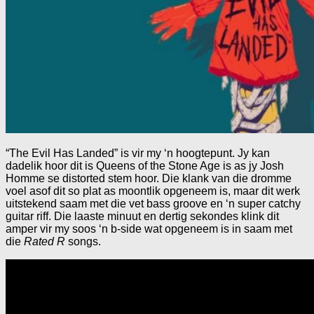
“The Evil Has Landed” is vir my ‘n hoogtepunt. Jy kan
dadelik hoor dit is Queens of the Stone Age is as jy Josh
Homme se distorted stem hoor. Die klank van die dromme
voel asof dit so plat as moontlik opgeneem is, maar dit werk
uitstekend saam met die vet bass groove en ‘n super catchy
guitar riff. Die laaste minuut en dertig sekondes klink dit
amper vir my soos ‘n b-side wat opgeneem is in saam met
die
Rated R
songs.