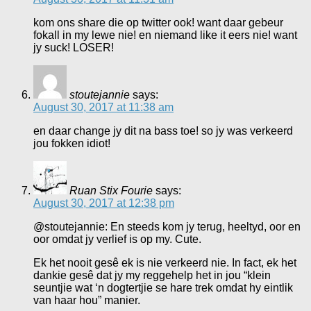
kom ons share die op twitter ook! want daar gebeur
fokall in my lewe nie! en niemand like it eers nie! want
jy suck! LOSER!
stoutejannie
says:
August 30, 2017 at 11:38 am
en daar change jy dit na bass toe! so jy was verkeerd
jou fokken idiot!
Ruan Stix Fourie
says:
August 30, 2017 at 12:38 pm
@stoutejannie: En steeds kom jy terug, heeltyd, oor en
oor omdat jy verlief is op my. Cute.
Ek het nooit gesê ek is nie verkeerd nie. In fact, ek het
dankie gesê dat jy my reggehelp het in jou “klein
seuntjie wat ‘n dogtertjie se hare trek omdat hy eintlik
van haar hou” manier.