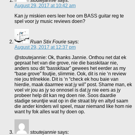
stoutejannie
says:
August 29, 2017 at 10:42 am
Kan jy miskien eers leer hoe om BASS guitar reg te
spel voor jy music reviews doen?
Ruan Stix Fourie
says:
August 29, 2017 at 12:37 pm
@stoutejannie: Ok, thanks Jannie. Onthou net dat ek
gepraat het van die grove, nie die basskitaar nie,
anders sou dit “basskitaar” gewees het eerder as my
“base grove” foutjie, slimmie. Ook, dit is nie ‘n review
nie jou trilnekkie. Dit is ‘n “check ek hou baie van
hierdie, maak daarmee wat jy wil” post. Shame man, ek
voel vir jou as jy so onnosel is dat jy nie eers as jy
probeer help dit kan reg doen nie. Soos daardie
stadige seuntjie wat op in die straat bly en altyd saam
die ander kinders wil speel, maar niemand like hom nie
want hy fok alles wat hy doen op.
stoutejannie
says: