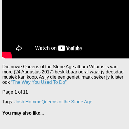
Die nuwe Queens of the Stone Age album Villains is van
more (24 Augustus 2017) beskikbaar ooral waar jy deesdae
musiek kan koop. As jy die een geniet, maak seker jy luister
ook
“The Way You Used To Do”
Page 1 of 1
1
Tags:
Josh Homme
Queens of the Stone Age
You may also like...