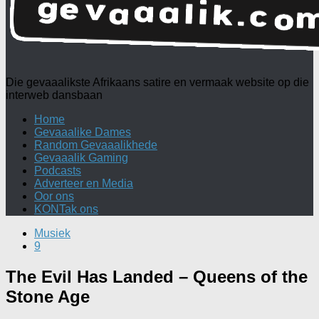
Die gevaaalikste Afrikaans satire en vermaak website op die
interweb dansbaan
Home
Gevaaalike Dames
Random Gevaaalikhede
Gevaaalik Gaming
Podcasts
Adverteer en Media
Oor ons
KONTak ons
Musiek
9
The Evil Has Landed – Queens of the
Stone Age