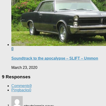
0
Soundtrack to the apocalypse – SLIFT – Ummon
March 23, 2020
9 Responses
Comments
9
Pingbacks
0