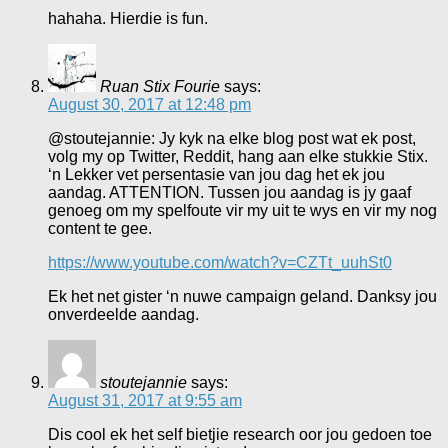
hahaha. Hierdie is fun.
Ruan Stix Fourie
says:
August 30, 2017 at 12:48 pm
@stoutejannie: Jy kyk na elke blog post wat ek post,
volg my op Twitter, Reddit, hang aan elke stukkie Stix.
‘n Lekker vet persentasie van jou dag het ek jou
aandag. ATTENTION. Tussen jou aandag is jy gaaf
genoeg om my spelfoute vir my uit te wys en vir my nog
content te gee.
https://www.youtube.com/watch?v=CZTt_uuhSt0
Ek het net gister ‘n nuwe campaign geland. Danksy jou
onverdeelde aandag.
stoutejannie
says:
August 31, 2017 at 9:55 am
Dis cool ek het self bietjie research oor jou gedoen toe