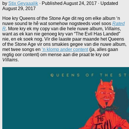
by
Stix Gevaaalik
· Published
August 24, 2017
· Updated
August 29, 2017
Hoe kry Queens of the Stone Age dit reg om elke album ‘n
nuwe sound te hê wat somehow nogsteeds voel soos
Rated
R
.
More kry ek my copy van die hele nuwe album,
Villains
,
want as ek kan nie genoeg kry van “The Evil Has Landed”
nie, en ek soek nog. Vir die laaste paar maande het Queens
of the Stone Age vir ons smakies gegee van die nuwe album,
met twee songs en
‘n klomp ander content
(ja, alles gaan
regtig oor content) om mense aan die praat te kry oor
Villains
.