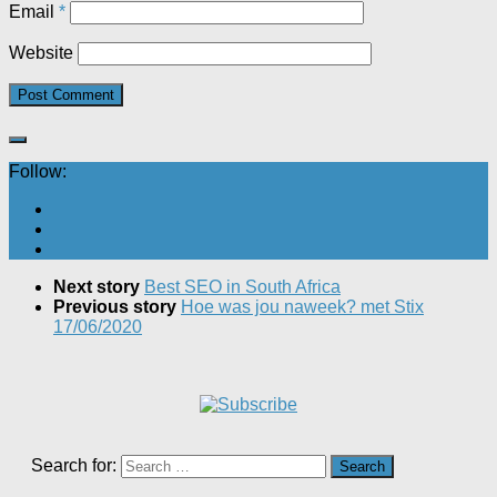
Email
*
Website
Follow:
Next story
Best SEO in South Africa
Previous story
Hoe was jou naweek? met Stix
17/06/2020
Search for: