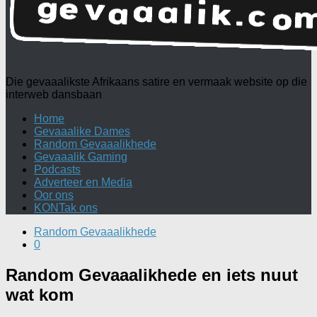
Die gevaaalikste Afrikaans satire en vermaak website op die
interweb dansbaan
Home
Gevaaalike Dames
Random Gevaaalikhede
Gevaaalik Gaming
Podcasts
Adverteer en Media
Oor ons
KONTak ons
Random Gevaaalikhede
0
Random Gevaaalikhede en iets nuut
wat kom