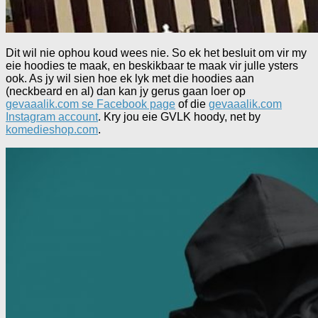
Dit wil nie ophou koud wees nie. So ek het besluit om vir my
eie hoodies te maak, en beskikbaar te maak vir julle ysters
ook. As jy wil sien hoe ek lyk met die hoodies aan
(neckbeard en al) dan kan jy gerus gaan loer op
gevaaalik.com se Facebook page
of die
gevaaalik.com
Instagram account
. Kry jou eie GVLK hoody, net by
komedieshop.com
.