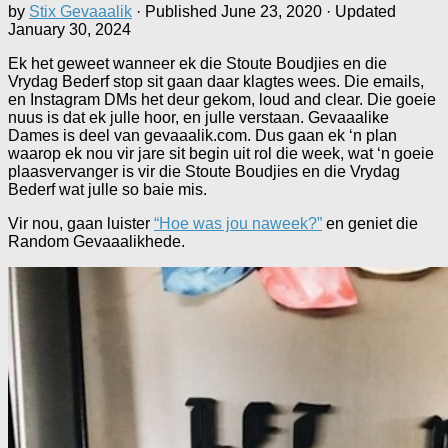
by
Stix Gevaaalik
· Published
June 23, 2020
· Updated
January 30, 2024
Ek het geweet wanneer ek die Stoute Boudjies en die
Vrydag Bederf stop sit gaan daar klagtes wees. Die emails,
en Instagram DMs het deur gekom, loud and clear. Die goeie
nuus is dat ek julle hoor, en julle verstaan. Gevaaalike
Dames is deel van gevaaalik.com. Dus gaan ek ‘n plan
waarop ek nou vir jare sit begin uit rol die week, wat ‘n goeie
plaasvervanger is vir die Stoute Boudjies en die Vrydag
Bederf wat julle so baie mis.
Vir nou, gaan luister
“Hoe was jou naweek?”
en geniet die
Random Gevaaalikhede.