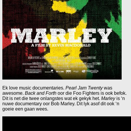
Ek love music documentaries.
Pearl Jam Twenty
was
awesome.
Back and Forth
oor die Foo Fighters is ook befok.
Dit is net die twee onlangstes wat ek gekyk het.
Marley
is ‘n
nuwe documentary oor Bob Marley. Dit lyk asof dit ook ‘n
goeie een gaan wees.