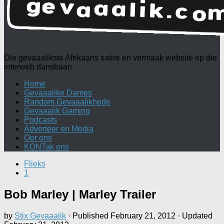
Die gevaaalikste Afrikaans satire en vermaak website op die
interweb dansbaan
Home
Gevaaalike Dames
Random Gevaaalikhede
Gevaaalik Gaming
Podcasts
Adverteer en Media
Oor ons
KONTak ons
Flieks
1
Bob Marley | Marley Trailer
by
Stix Gevaaalik
· Published
February 21, 2012
· Updated