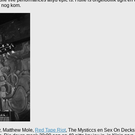
t nog kom.
, Matthew Mole,
Red Tape Riot
, The Mysticcs en Sex On Decks