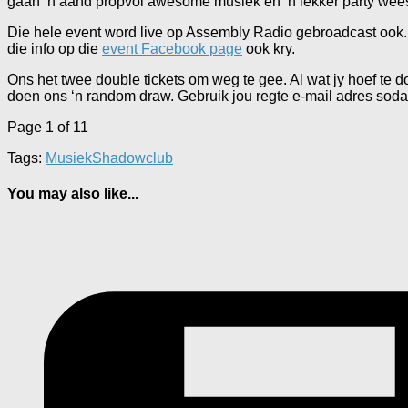
gaan ‘n aand propvol awesome musiek en ‘n lekker party wees. D
Die hele event word live op Assembly Radio gebroadcast ook. Dit
die info op die
event Facebook page
ook kry.
Ons het twee double tickets om weg te gee. Al wat jy hoef te d
doen ons ‘n random draw. Gebruik jou regte e-mail adres sodat 
Page 1 of 1
1
Tags:
Musiek
Shadowclub
You may also like...