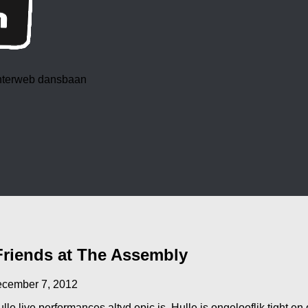
 interweb dansbaan
Friends at The Assembly
cember 7, 2012
lle live performances altyd epic is. Hulle is ongelooflik tight en 