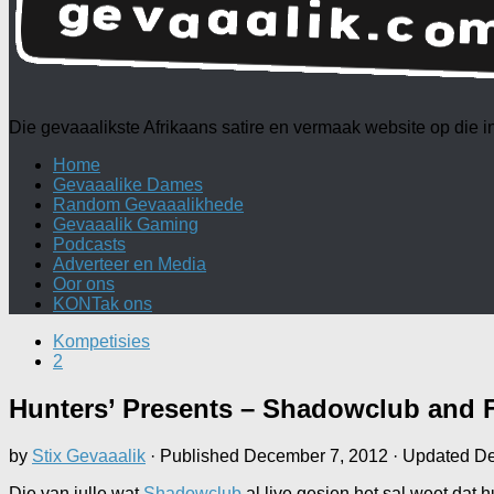
Die gevaaalikste Afrikaans satire en vermaak website op die
Home
Gevaaalike Dames
Random Gevaaalikhede
Gevaaalik Gaming
Podcasts
Adverteer en Media
Oor ons
KONTak ons
Kompetisies
2
Hunters’ Presents – Shadowclub and 
by
Stix Gevaaalik
· Published
December 7, 2012
· Updated
De
Die van julle wat
Shadowclub
al live gesien het sal weet dat hu