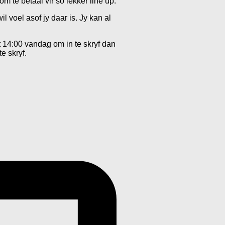
 te betaal vir so lekker line up.
 voel asof jy daar is. Jy kan al
t 14:00 vandag om in te skryf dan
e skryf.