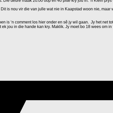
ie deure maak 20:00 oop en 40 pitte kry jou in. ‘n Klein prys om
 is nou vir die van julle wat nie in Kaapstad woon nie, maar wil
oen is ‘n comment los hier onder en sê jy wil gaan. Jy het net to
ek jou in die hande kan kry. Maklik. Jy moet bo 18 wees om in t