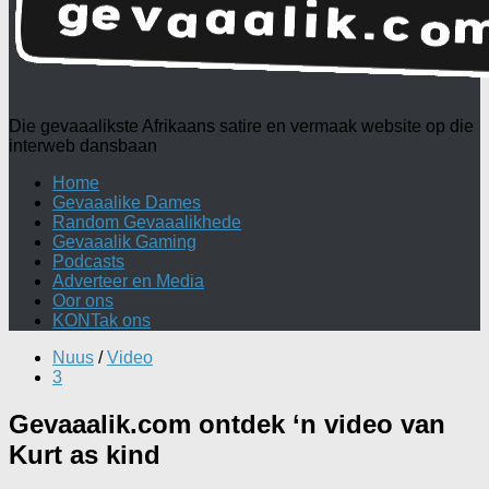
Die gevaaalikste Afrikaans satire en vermaak website op die
interweb dansbaan
Home
Gevaaalike Dames
Random Gevaaalikhede
Gevaaalik Gaming
Podcasts
Adverteer en Media
Oor ons
KONTak ons
Nuus
/
Video
3
Gevaaalik.com ontdek ‘n video van
Kurt as kind