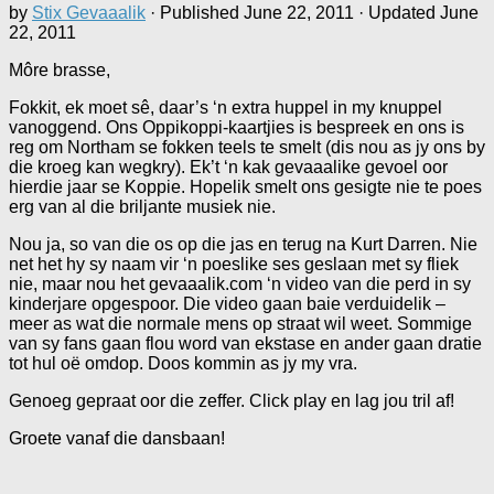
by
Stix Gevaaalik
· Published
June 22, 2011
· Updated
June
22, 2011
Môre brasse,
Fokkit, ek moet sê, daar’s ‘n extra huppel in my knuppel
vanoggend. Ons Oppikoppi-kaartjies is bespreek en ons is
reg om Northam se fokken teels te smelt (dis nou as jy ons by
die kroeg kan wegkry). Ek’t ‘n kak gevaaalike gevoel oor
hierdie jaar se Koppie. Hopelik smelt ons gesigte nie te poes
erg van al die briljante musiek nie.
Nou ja, so van die os op die jas en terug na Kurt Darren. Nie
net het hy sy naam vir ‘n poeslike ses geslaan met sy fliek
nie, maar nou het gevaaalik.com ‘n video van die perd in sy
kinderjare opgespoor. Die video gaan baie verduidelik –
meer as wat die normale mens op straat wil weet. Sommige
van sy fans gaan flou word van ekstase en ander gaan dratie
tot hul oë omdop. Doos kommin as jy my vra.
Genoeg gepraat oor die zeffer. Click play en lag jou tril af!
Groete vanaf die dansbaan!