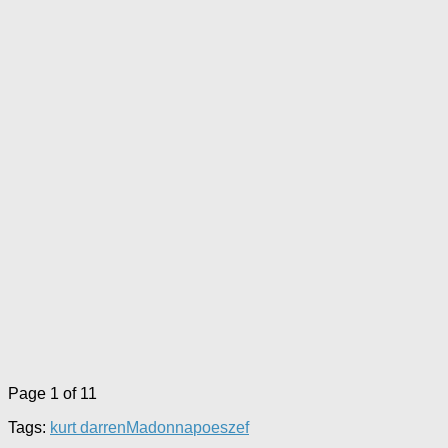
Page 1 of 1
1
Tags:
kurt darren
Madonna
poeszef