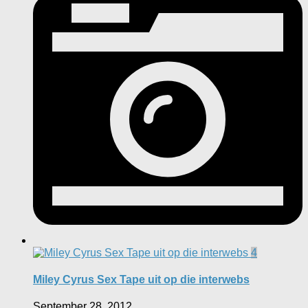
4
Miley Cyrus Sex Tape uit op die interwebs
September 28, 2012