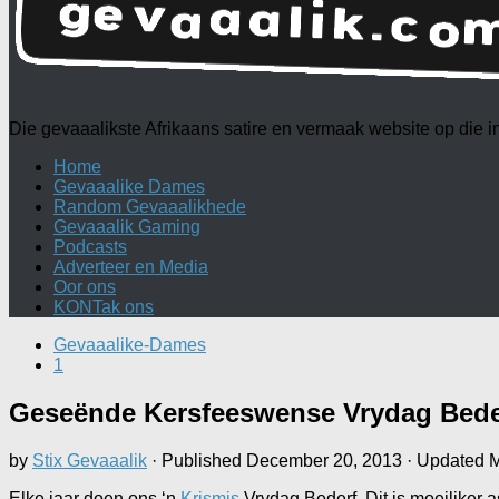
Die gevaaalikste Afrikaans satire en vermaak website op die
Home
Gevaaalike Dames
Random Gevaaalikhede
Gevaaalik Gaming
Podcasts
Adverteer en Media
Oor ons
KONTak ons
Gevaaalike-Dames
1
Geseënde Kersfeeswense Vrydag Bede
by
Stix Gevaaalik
· Published
December 20, 2013
· Updated
M
Elke jaar doen ons ‘n
Krismis
Vrydag Bederf. Dit is moeiliker as