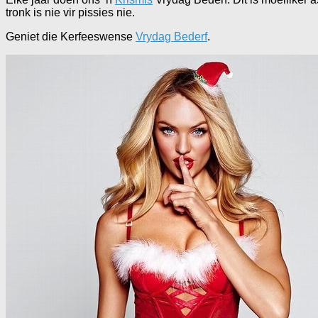
tronk is nie vir pissies nie.
Geniet die Kerfeeswense
Vrydag Bederf
.