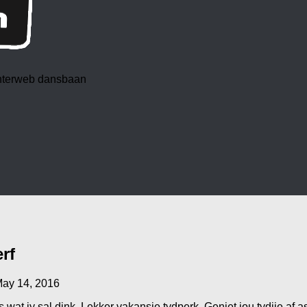
 interweb dansbaan
rf
ay 14, 2016
 wat jy sal dink. Lekker vakansie tydperk. Geniet jou tydjie af a