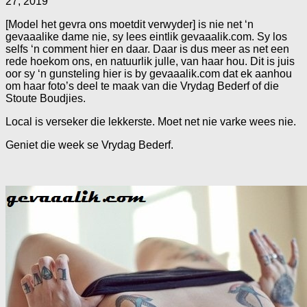
27, 2019
[Model het gevra ons moetdit verwyder] is nie net ‘n
gevaaalike dame nie, sy lees eintlik gevaaalik.com. Sy los
selfs ‘n comment hier en daar. Daar is dus meer as net een
rede hoekom ons, en natuurlik julle, van haar hou. Dit is juis
oor sy ‘n gunsteling hier is by gevaaalik.com dat ek aanhou
om haar foto’s deel te maak van die Vrydag Bederf of die
Stoute Boudjies.
Local is verseker die lekkerste. Moet net nie varke wees nie.
Geniet die week se Vrydag Bederf.