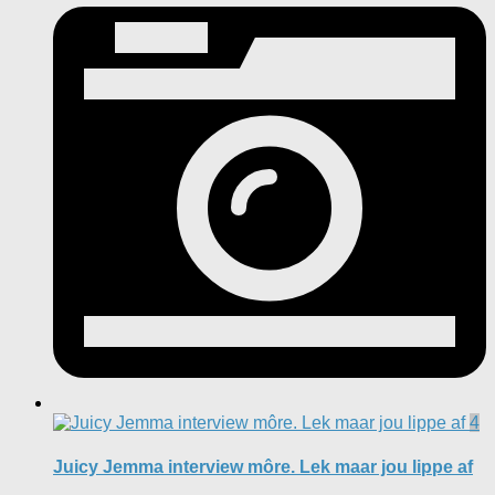
4
Juicy Jemma interview môre. Lek maar jou lippe af