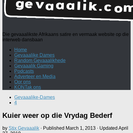
Die gevaaalikste Afrikaans satire en vermaak website op die
interweb dansbaan
Home
Gevaaalike Dames
Random Gevaaalikhede
Gevaaalik Gaming
Podcasts
Adverteer en Media
Oor ons
KONTak ons
Gevaaalike-Dames
4
Kuier weer op die Vrydag Bederf
by
Stix Gevaaalik
· Published
March 1, 2013
· Updated
April