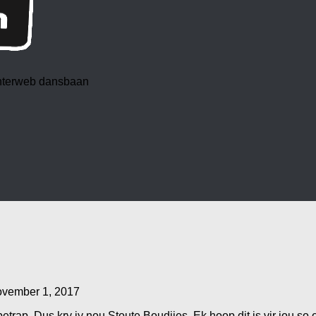
 interweb dansbaan
vember 1, 2017
rap. Dus kry jy nou Stoute Boudjies. Ek hoop dit is vir jou 