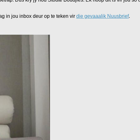
g in jou inbox deur op te teken vir
die gevaaalik Nuusbrief
.