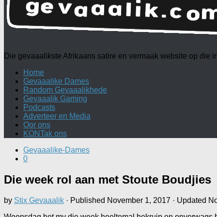
Die gevaaalikste Afrikaans satire en vermaak website op die
Home
Gevaaalike Dames
Random Gevaaalikhede
Gevaaalik Gaming
Podcasts
Adverteer en Media
Oor ons
KONTak ons
Gevaaalike-Dames
0
Die week rol aan met Stoute Boudjies
by
Stix Gevaaalik
· Published
November 1, 2017
· Updated
No
Woensdag het my die week heeltemal bekruip en onverwags bet