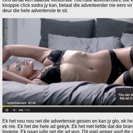
knoppie click sodra jy kan, betaal die adverteerder nie eers v
deur die hele advertensie te sit.
Ek het nou nou net die advertensie gesien en kan jy glo, ek het
ek nie. Ek het die hele ad gekyk. Ek het met liefde dat die bran
lingerie. Ek gaan julle net die ad wys. Dit voel amper asof die