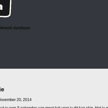
 interweb dansbaan
ie
ovember 20, 2014
jy eers 5 sekondes van moet kyk voor jy dit kan skip. Het jy g