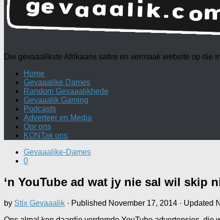
Die gevaaalikste Afrikaans satire en vermaak website op die
Home
Gevaaalike Dames
Random Gevaaalikhede
Gevaaalik Gaming
Podcasts
Adverteer en Media
Oor ons
KONTak ons
Gevaaalike-Dames
0
‘n YouTube ad wat jy nie sal wil skip n
by
Stix Gevaaalik
· Published
November 17, 2014
· Updated
N
Ons almal ken daardie verdomde YouTube advertensies, die wat 