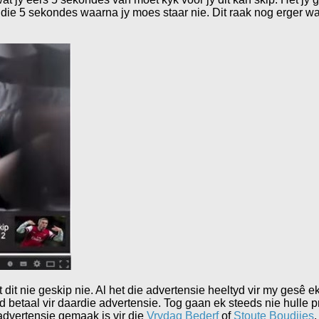
ir die 5 sekondes waarna jy moes staar nie. Dit raak nog erger w
 dit nie geskip nie. Al het die advertensie heeltyd vir my gesê e
d betaal vir daardie advertensie. Tog gaan ek steeds nie hulle pr
 advertensie gemaak is vir die
Vrydag Bederf
of
Stoute Boudjies
.