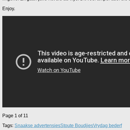
Enjoy.
Page 1 of 1
1
Tags:
Snaakse advertensies
Stoute Boudjies
Vrydag bederf