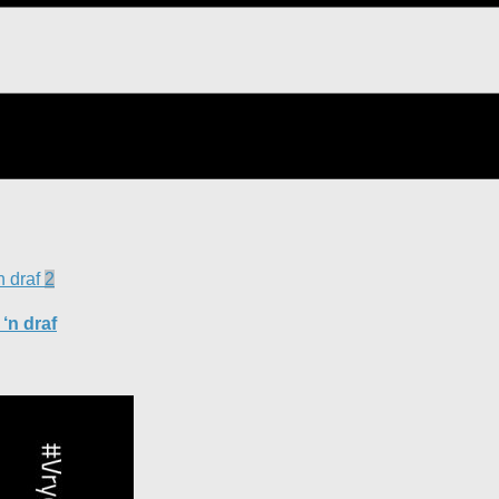
2
‘n draf