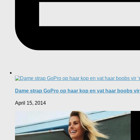
Dame strap GoPro op haar kop en vat haar boobs vir 
April 15, 2014