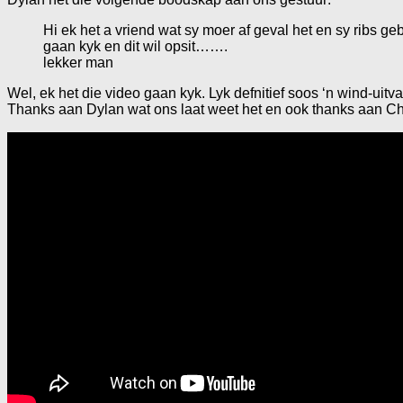
Hi ek het a vriend wat sy moer af geval het en sy ribs ge
gaan kyk en dit wil opsit…….
lekker man
Wel, ek het die video gaan kyk. Lyk defnitief soos ‘n wind-uitv
Thanks aan Dylan wat ons laat weet het en ook thanks aan Chri