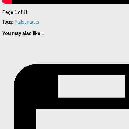
Page 1 of 1
1
Tags:
Fails
snaaks
You may also like...