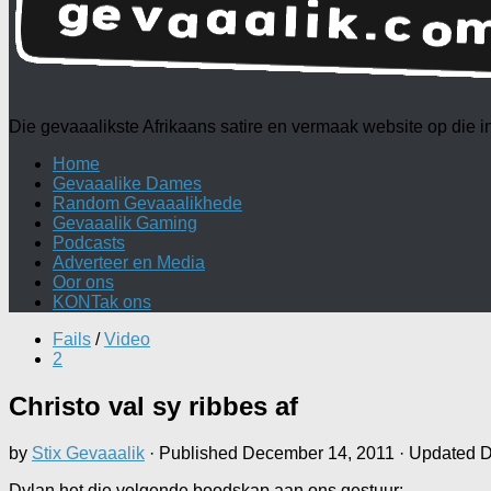
Die gevaaalikste Afrikaans satire en vermaak website op die
Home
Gevaaalike Dames
Random Gevaaalikhede
Gevaaalik Gaming
Podcasts
Adverteer en Media
Oor ons
KONTak ons
Fails
/
Video
2
Christo val sy ribbes af
by
Stix Gevaaalik
· Published
December 14, 2011
· Updated
D
Dylan het die volgende boodskap aan ons gestuur: