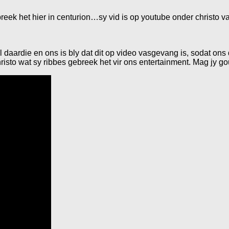
breek het hier in centurion…sy vid is op youtube onder christo va
al daardie en ons is bly dat dit op video vasgevang is, sodat ons 
sto wat sy ribbes gebreek het vir ons entertainment. Mag jy gou