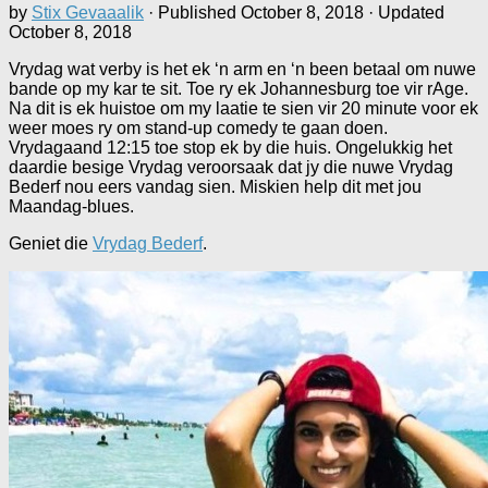
by
Stix Gevaaalik
· Published
October 8, 2018
· Updated
October 8, 2018
Vrydag wat verby is het ek ‘n arm en ‘n been betaal om nuwe
bande op my kar te sit. Toe ry ek Johannesburg toe vir rAge.
Na dit is ek huistoe om my laatie te sien vir 20 minute voor ek
weer moes ry om stand-up comedy te gaan doen.
Vrydagaand 12:15 toe stop ek by die huis. Ongelukkig het
daardie besige Vrydag veroorsaak dat jy die nuwe Vrydag
Bederf nou eers vandag sien. Miskien help dit met jou
Maandag-blues.
Geniet die
Vrydag Bederf
.