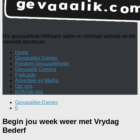
Die gevaaalikste Afrikaans satire en vermaak website op die
interweb dansbaan
Home
Gevaaalike Dames
Random Gevaaalikhede
Gevaaalik Gaming
Podcasts
Adverteer en Media
Oor ons
KONTak ons
Gevaaalike-Dames
0
Begin jou week weer met Vrydag
Bederf