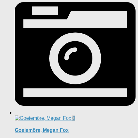
0
Goeiemôre, Megan Fox