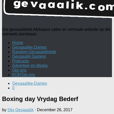
Die gevaaalikste Afrikaans satire en vermaak website op die
interweb dansbaan
Home
Gevaaalike Dames
Random Gevaaalikhede
Gevaaalik Gaming
Podcasts
Adverteer en Media
Oor ons
KONTak ons
Gevaaalike-Dames
0
Boxing day Vrydag Bederf
by
Stix Gevaaalik
·
December 26, 2017