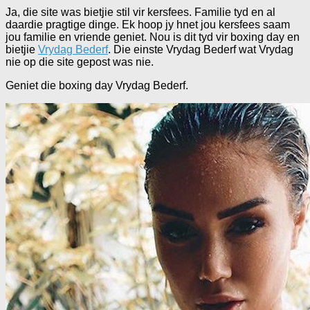
Ja, die site was bietjie stil vir kersfees. Familie tyd en al
daardie pragtige dinge. Ek hoop jy hnet jou kersfees saam
jou familie en vriende geniet. Nou is dit tyd vir boxing day en
bietjie
Vrydag Bederf
. Die einste Vrydag Bederf wat Vrydag
nie op die site gepost was nie.
Geniet die boxing day Vrydag Bederf.