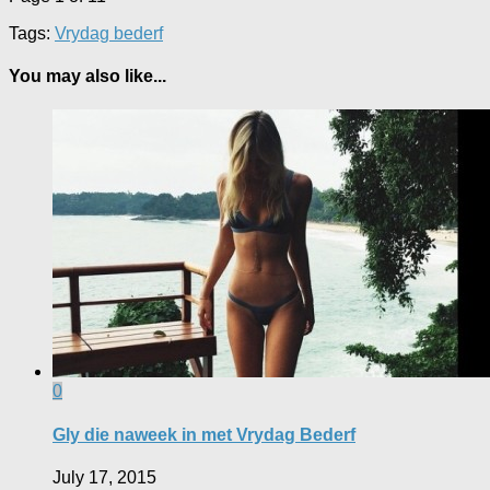
Tags:
Vrydag bederf
You may also like...
0
Gly die naweek in met Vrydag Bederf
July 17, 2015