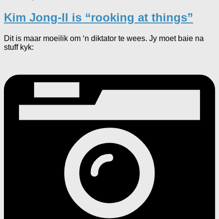
Kim Jong-Il is “rooking at things”
Dit is maar moeilik om ‘n diktator te wees. Jy moet baie na
stuff kyk: