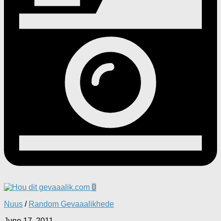
0
Nuus
/
Random Gevaaalikhede
June 17, 2011