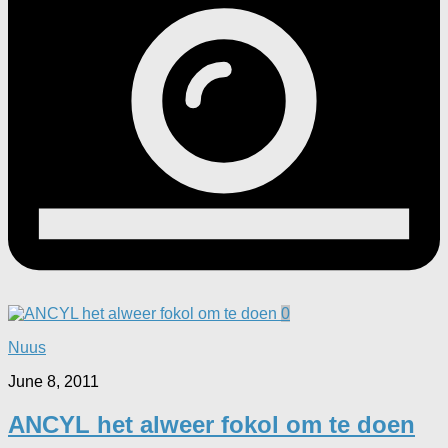
0
Nuus
June 8, 2011
ANCYL het alweer fokol om te doen