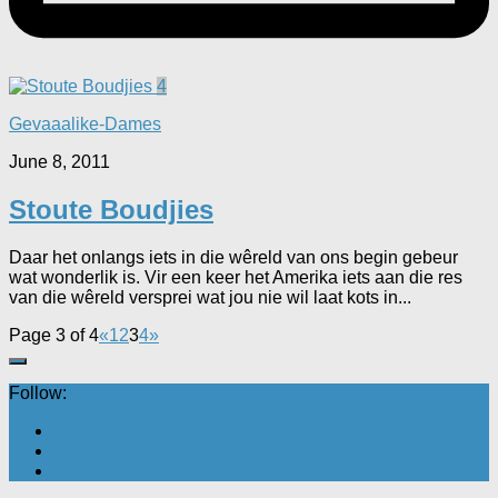
4
Gevaaalike-Dames
June 8, 2011
Stoute Boudjies
Daar het onlangs iets in die wêreld van ons begin gebeur
wat wonderlik is. Vir een keer het Amerika iets aan die res
van die wêreld versprei wat jou nie wil laat kots in...
Page 3 of 4
«
1
2
3
4
»
Follow: