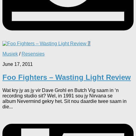
7
Musiek
/
Resensies
June 17, 2011
Foo Fighters – Wasting Light Review
Wat kry jy as jy vir Dave Grohl en Butch Vig saam in ‘n
recording studio sit? Wel, in 1991 sou jy Nirvana se
album Nevermind gekry het. Sit nou daardie twee saam in
die...