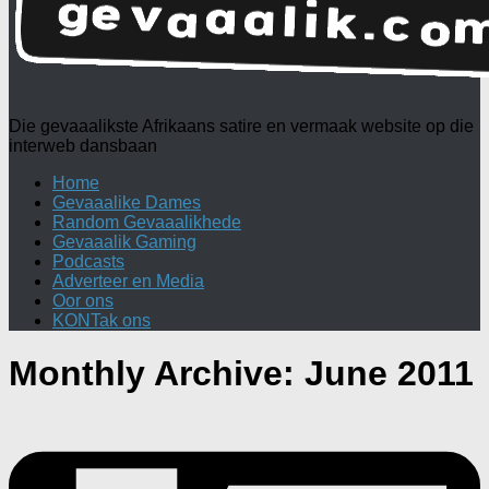
Die gevaaalikste Afrikaans satire en vermaak website op die
interweb dansbaan
Home
Gevaaalike Dames
Random Gevaaalikhede
Gevaaalik Gaming
Podcasts
Adverteer en Media
Oor ons
KONTak ons
Monthly Archive:
June 2011