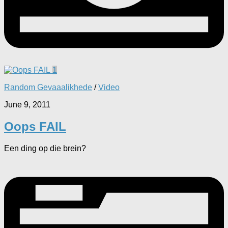
1
Random Gevaaalikhede
/
Video
June 9, 2011
Oops FAIL
Een ding op die brein?