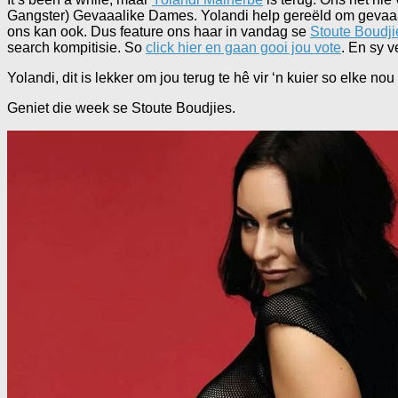
Gangster) Gevaaalike Dames. Yolandi help gereëld om gevaaa
ons kan ook. Dus feature ons haar in vandag se
Stoute Boudji
search kompitisie. So
click hier en gaan gooi jou vote
. En sy v
Yolandi, dit is lekker om jou terug te hê vir ‘n kuier so elke n
Geniet die week se Stoute Boudjies.