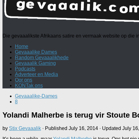
Die gevaaalikste Afrikaans satire en vermaak website op die
Home
Gevaaalike Dames
Random Gevaaalikhede
Gevaaalik Gaming
Podcasts
Adverteer en Media
Oor ons
KONTak ons
Gevaaalike-Dames
8
Yolandi Malherbe is terug vir Stoute B
by
Stix Gevaaalik
· Published
July 16, 2014
· Updated
July 16
It’s been a while, maar
Yolandi Malherbe
is terug. Ons het nie