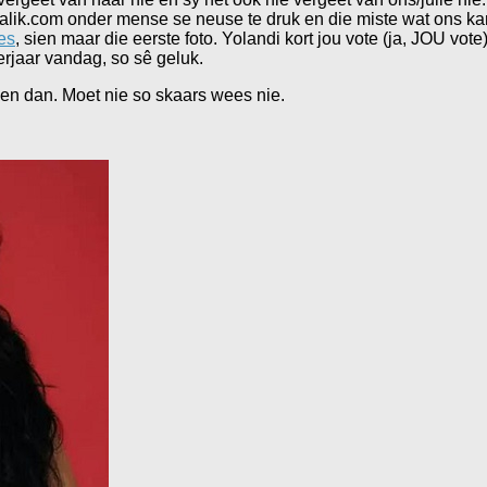
lik.com onder mense se neuse te druk en die miste wat ons kan
es
, sien maar die eerste foto. Yolandi kort jou vote (ja, JOU vote
erjaar vandag, so sê geluk.
ou en dan. Moet nie so skaars wees nie.