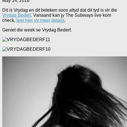
May 14, 2016
Dit is Vrydag en dit beteken soos altyd dat dit tyd is vir die
Vrydag Bederf
. Vanaand kan jy The Subways live kom
check,
leer hier vir meer details
.
Geniet die week se Vrydag Bederf.