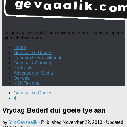
Die gevaaalikste Afrikaans satire en vermaak website op die
interweb dansbaan
Home
Gevaaalike Dames
Random Gevaaalikhede
Gevaaalik Gaming
Podcasts
Adverteer en Media
Oor ons
KONTak ons
Gevaaalike-Dames
4
Vrydag Bederf dui goeie tye aan
by
Stix Gevaaalik
· Published
November 22, 2013
· Updated