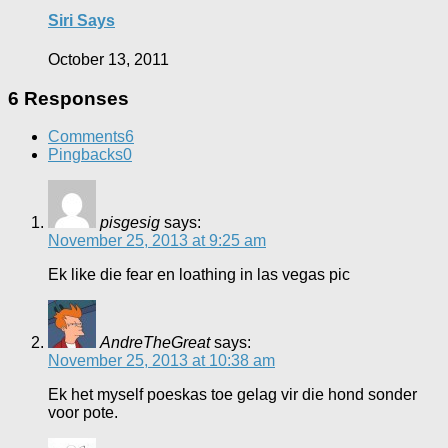
Siri Says
October 13, 2011
6 Responses
Comments
6
Pingbacks
0
pisgesig
says:
November 25, 2013 at 9:25 am
Ek like die fear en loathing in las vegas pic
AndreTheGreat
says:
November 25, 2013 at 10:38 am
Ek het myself poeskas toe gelag vir die hond sonder
voor pote.