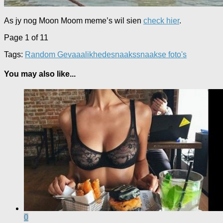
As jy nog Moon Moom meme’s wil sien
check hier
.
Page 1 of 1
1
Tags:
Random Gevaaalikhede
snaaks
snaakse foto's
You may also like...
0