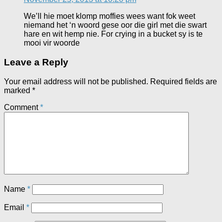
We’ll hie moet klomp moffies wees want fok weet
niemand het ‘n woord gese oor die girl met die swart
hare en wit hemp nie. For crying in a bucket sy is te
mooi vir woorde
Leave a Reply
Your email address will not be published.
Required fields are
marked
*
Comment
*
Name
*
Email
*