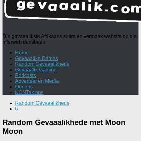
Die gevaaalikste Afrikaans satire en vermaak website op die
interweb dansbaan
Home
Gevaaalike Dames
Random Gevaaalikhede
Gevaaalik Gaming
Podcasts
Adverteer en Media
Oor ons
KONTak ons
Random Gevaaalikhede
6
Random Gevaaalikhede met Moon
Moon