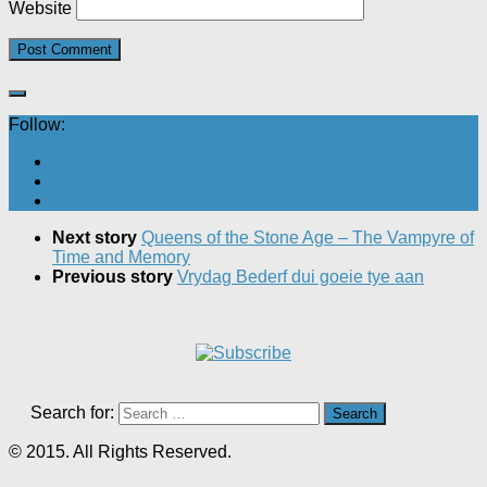
Website
Follow:
Next story
Queens of the Stone Age – The Vampyre of
Time and Memory
Previous story
Vrydag Bederf dui goeie tye aan
Search for:
© 2015. All Rights Reserved.