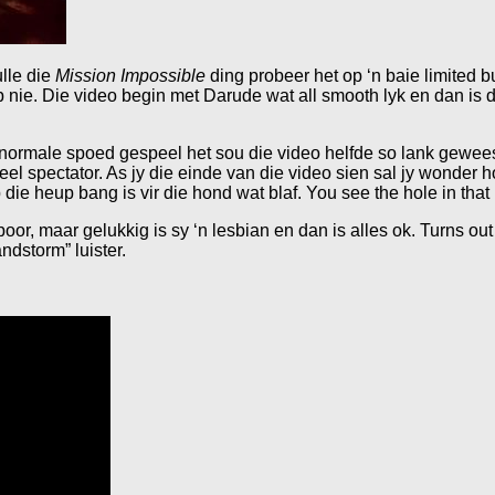
ulle die
Mission Impossible
ding probeer het op ‘n baie limited 
ap nie. Die video begin met Darude wat all smooth lyk en dan i
 normale spoed gespeel het sou die video helfde so lank gewees
eel spectator. As jy die einde van die video sien sal jy wonder
ie heup bang is vir die hond wat blaf. You see the hole in that p
oor, maar gelukkig is sy ‘n lesbian en dan is alles ok. Turns o
ndstorm” luister.