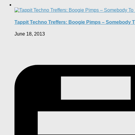
Tappit Techno Treffers: Boogie Pimps – Somebody 
June 18, 2013