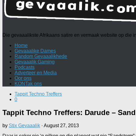
Die gevaaalikste Afrikaans satire en vermaak website op die
Home
Gevaaalike Dames
Random Gevaaalikhede
Gevaaalik Gaming
Podcasts
Adverteer en Media
Oor ons
KONTak ons
Tappit Techno Treffers
0
Tappit Techno Treffers: Darude – San
by
Stix Gevaaalik
·
August 27, 2013
Daar is seker nie ‘n pilkop op die planeet wat nie “Sandstorm”